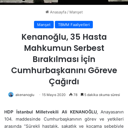
Anasayfa
/
Manşet
Manşet
TBMM Faaliyetleri
Kenanoğlu, 35 Hasta
Mahkumun Serbest
Bırakılması İçin
Cumhurbaşkanını Göreve
Çağırdı
akenanoglu
15 Mayıs 2020
78
5 dakika okuma süresi
HDP İstanbul Milletvekili Ali KENANOĞLU,
Anayasanın
104. maddesinde Cumhurbaşkanının görev ve yetkileri
arasında “Sürekli hastalık, sakatlık ve kocama sebebiyle