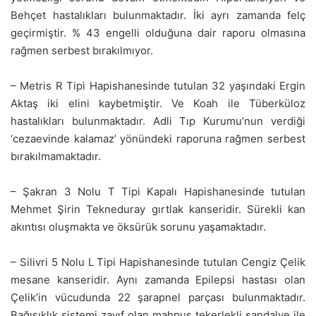
Behçet hastalıkları bulunmaktadır. İki ayrı zamanda felç
geçirmiştir. % 43 engelli olduğuna dair raporu olmasına
rağmen serbest bırakılmıyor.
– Metris R Tipi Hapishanesinde tutulan 32 yaşındaki Ergin
Aktaş iki elini kaybetmiştir. Ve Koah ile Tüberküloz
hastalıkları bulunmaktadır. Adli Tıp Kurumu’nun verdiği
‘cezaevinde kalamaz’ yönündeki raporuna rağmen serbest
bırakılmamaktadır.
– Şakran 3 Nolu T Tipi Kapalı Hapishanesinde tutulan
Mehmet Şirin Tekneduray gırtlak kanseridir. Sürekli kan
akıntısı oluşmakta ve öksürük sorunu yaşamaktadır.
– Silivri 5 Nolu L Tipi Hapishanesinde tutulan Cengiz Çelik
mesane kanseridir. Aynı zamanda Epilepsi hastası olan
Çelik’in vücudunda 22 şarapnel parçası bulunmaktadır.
Bağışıklık sistemi zayıf olan mahpus tekerlekli sandalye ile