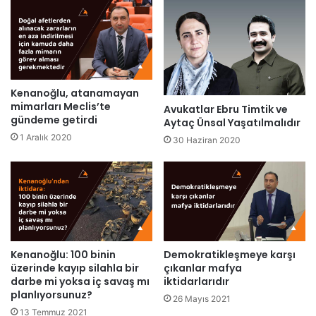
Kenanoğlu, atanamayan
mimarları Meclis’te
Avukatlar Ebru Timtik ve
gündeme getirdi
Aytaç Ünsal Yaşatılmalıdır
1 Aralık 2020
30 Haziran 2020
Kenanoğlu: 100 binin
Demokratikleşmeye karşı
üzerinde kayıp silahla bir
çıkanlar mafya
darbe mi yoksa iç savaş mı
iktidarlarıdır
planlıyorsunuz?
26 Mayıs 2021
13 Temmuz 2021