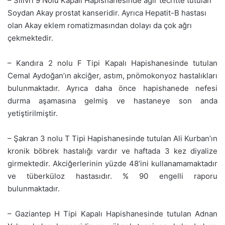
– Silivri 9 Nolu Kapalı Hapishanesinde ağır tecritte tutulan
Soydan Akay prostat kanseridir. Ayrıca Hepatit-B hastası
olan Akay eklem romatizmasından dolayı da çok ağrı
çekmektedir.
– Kandıra 2 nolu F Tipi Kapalı Hapishanesinde tutulan
Cemal Aydoğan’ın akciğer, astım, pnömokonyoz hastalıkları
bulunmaktadır. Ayrıca daha önce hapishanede nefesi
durma aşamasına gelmiş ve hastaneye son anda
yetiştirilmiştir.
– Şakran 3 nolu T Tipi Hapishanesinde tutulan Ali Kurban’ın
kronik böbrek hastalığı vardır ve haftada 3 kez diyalize
girmektedir. Akciğerlerinin yüzde 48’ini kullanamamaktadır
ve tüberküloz hastasıdır. % 90 engelli raporu
bulunmaktadır.
– Gaziantep H Tipi Kapalı Hapishanesinde tutulan Adnan