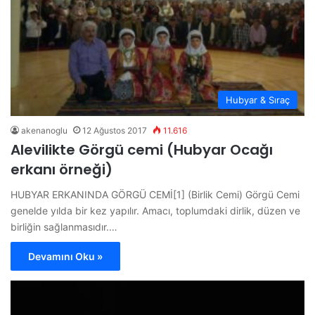
Hubyar & Sıraç
akenanoglu
12 Ağustos 2017
11.616
Alevilikte Görgü cemi (Hubyar Ocağı
erkanı örneği)
HUBYAR ERKANINDA GÖRGÜ CEMİ[1] (Birlik Cemi) Görgü Cemi
genelde yılda bir kez yapılır. Amacı, toplumdaki dirlik, düzen ve
birliğin sağlanmasıdır.…
Devamını Oku »