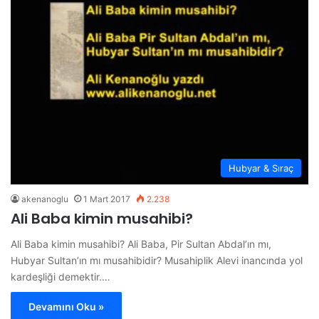
Hubyar & Sıraç
akenanoglu
1 Mart 2017
2.238
Ali Baba kimin musahibi?
Ali Baba kimin musahibi? Ali Baba, Pir Sultan Abdal’ın mı,
Hubyar Sultan’ın mı musahibidir? Musahiplik Alevi inancında yol
kardeşliği demektir.…
Devamını Oku »