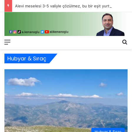
Alevi meselesi 3-5 valiyle çözülmez, bu bir eşit yurttaşlık sorunudur!
Menü
Ar
Hubyar & Sıraç
Hubyar & Sıraç