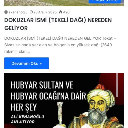
akenanoglu
28 Aralık 2025
490
DOKUZLAR İSMİ (TEKELİ DAĞI) NEREDEN
GELİYOR
DOKUZLAR İSMİ (TEKELİ DAĞI) NEREDEN GELİYOR Tokat –
Sivas sınırında yer alan ve bölgenin en yüksek dağı (2640
rakımlı) olan…
Devamını Oku »