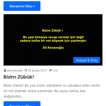
Devamını Oku »
Hubyar & Sıraç
akenanoglu
24 Şubat 2017
133
Bizim Zübük!
Bizim Zübük! Bu yazı bizim zübüklere ve çakallara atfen tarihe
bir not düşmek üzere yazılmıştır. Bu yazıyı birkaç kez
değiştirdim,…