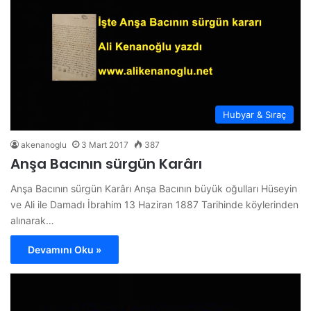
Hubyar & Sıraç
akenanoglu
3 Mart 2017
387
Anşa Bacının sürgün Karârı
Anşa Bacının sürgün Karârı Anşa Bacının büyük oğulları Hüseyin
ve Ali ile Damadı İbrahim 13 Haziran 1887 Tarihinde köylerinden
alınarak…
Devamını Oku »