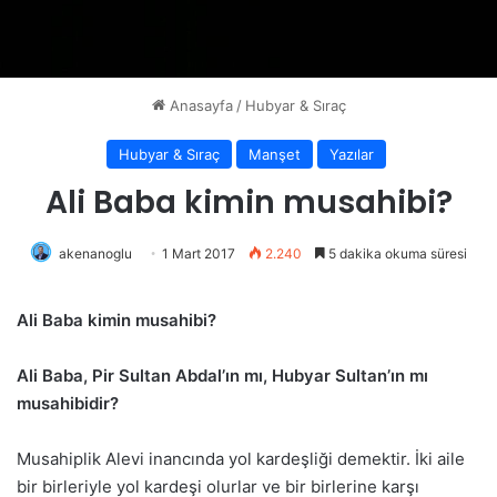
Anasayfa
/
Hubyar & Sıraç
Hubyar & Sıraç
Manşet
Yazılar
Ali Baba kimin musahibi?
akenanoglu
1 Mart 2017
2.240
5 dakika okuma süresi
Ali Baba kimin musahibi?
Ali Baba, Pir Sultan Abdal’ın mı, Hubyar Sultan’ın mı
musahibidir?
Musahiplik Alevi inancında yol kardeşliği demektir. İki aile
bir birleriyle yol kardeşi olurlar ve bir birlerine karşı