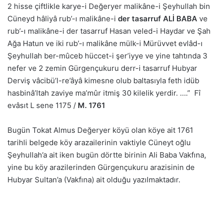
2 hisse çiftlikle karye-i Değeryer malikâne-i Şeyhullah bin
Cüneyd hâliyâ rub’-ı malikâne-i
der tasarruf ALİ BABA
ve
rub’-ı malikâne-i der tasarruf Hasan veled-i Haydar ve Şah
Ağa Hatun ve iki rub’-ı malikâne mülk-i Mürüvvet evlâd-ı
Şeyhullah ber-mûceb hüccet-i şer’iyye ve yine tahtında 3
nefer ve 2 zemin Gürgençukuru derr-i tasarruf Hubyar
Derviş vâcibü’l-re’âyâ kimesne olub baltasıyla feth idüb
hasbinâ’ltah zaviye ma’mûr itmiş 30 kilelik yerdir. ….” Fî
evâsıt L sene 1175 /
M. 1761
Bugün Tokat Almus Değeryer köyü olan köye ait 1761
tarihli belgede köy arazailerinin vaktiyle Cüneyt oğlu
Şeyhullah’a ait iken bugün dörtte birinin Ali Baba Vakfına,
yine bu köy arazilerinden Gürgençukuru arazisinin de
Hubyar Sultan’a (Vakfına) ait olduğu yazılmaktadır.