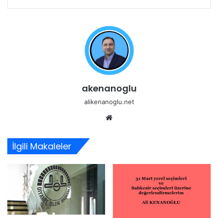
akenanoglu
alikenanoglu.net
Web
sitesi
İlgili Makaleler