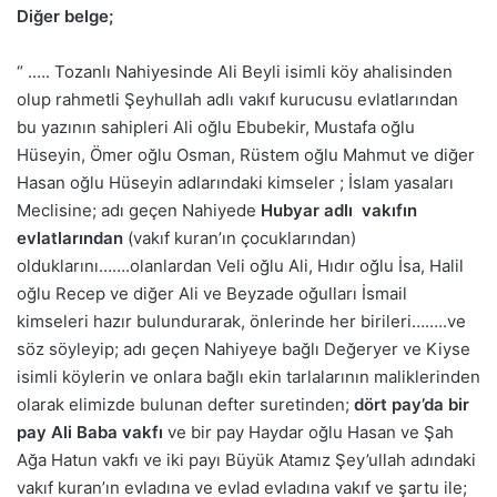
Diğer belge;
“ .…. Tozanlı Nahiyesinde Ali Beyli isimli köy ahalisinden
olup rahmetli Şeyhullah adlı vakıf kurucusu evlatlarından
bu yazının sahipleri Ali oğlu Ebubekir, Mustafa oğlu
Hüseyin, Ömer oğlu Osman, Rüstem oğlu Mahmut ve diğer
Hasan oğlu Hüseyin adlarındaki kimseler ; İslam yasaları
Meclisine; adı geçen Nahiyede
Hubyar adlı vakıfın
evlatlarından
(vakıf kuran’ın çocuklarından)
olduklarını…….olanlardan Veli oğlu Ali, Hıdır oğlu İsa, Halil
oğlu Recep ve diğer Ali ve Beyzade oğulları İsmail
kimseleri hazır bulundurarak, önlerinde her birileri……..ve
söz söyleyip; adı geçen Nahiyeye bağlı Değeryer ve Kiyse
isimli köylerin ve onlara bağlı ekin tarlalarının maliklerinden
olarak elimizde bulunan defter suretinden;
dört pay’da bir
pay Ali Baba vakfı
ve bir pay Haydar oğlu Hasan ve Şah
Ağa Hatun vakfı ve iki payı Büyük Atamız Şey’ullah adındaki
vakıf kuran’ın evladına ve evlad evladına vakıf ve şartu ile;