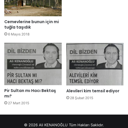
Cemevlerine bunun için mi
tuğla taşıdık
6 Mayıs 2018
Pir Sultan mı Hacı Bektaş
Alevileri kim temsil ediyor
mı?
28 Şubat 2015
27 Mart 2015
© 2026 Ali KENANOĞLU Tüm Hakları Saklıdır.