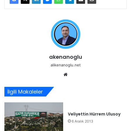
akenanoglu
alikenanoglu.net
Web
sitesi
İlgili Makaleler
Veliyettin Hürrem Ulusoy
6 Aralık 2013