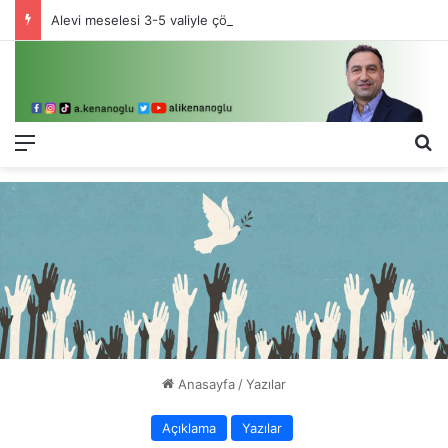
Alevi meselesi 3-5 valiyle çözülmez, bu bir eşit yurttaşlık sorunudur!
Menü
Ar
Anasayfa
/
Yazılar
Açıklama
Yazılar