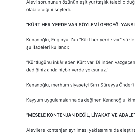
Alevi sorununun özünün eşit yurttaşlık talebi ol
olabileceğini söyledi.
“KÜRT HER YERDE VAR SÖYLEMİ GERÇEĞİ YANS
Kenanoğlu, Enginyurt’un “Kürt her yerde var” sözleri
şu ifadeleri kullandı:
“Kürtlüğünü inkâr eden Kürt var. Dilinden vazgeçen K
dediğiniz anda hiçbir yerde yoksunuz.”
Kenanoğlu, merhum siyasetçi
Sırrı Süreyya Önder
’
Kayyum uygulamalarına da değinen Kenanoğlu, kimliği
“MESELE KONTENJAN DEĞİL, LİYAKAT VE ADALE
Alevilere kontenjan ayrılması yaklaşımını da eleştir