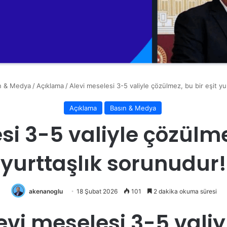
n & Medya
/
Açıklama
/
Alevi meselesi 3-5 valiyle çözülmez, bu bir eşit yu
Açıklama
Basın & Medya
si 3-5 valiyle çözülmez
yurttaşlık sorunudur!
akenanoglu
18 Şubat 2026
101
2 dakika okuma süresi
evi meselesi 3-5 vali