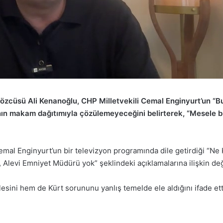
 Sözcüsü
Ali Kenanoğlu
, CHP Milletvekili
Cemal Enginyurt
’un “B
ının makam dağıtımıyla çözülemeyeceğini belirterek, “Mesele b
al Enginyurt’un bir televizyon programında dile getirdiği “Ne 
yok, Alevi Emniyet Müdürü yok” şeklindeki açıklamalarına ilişkin 
ini hem de Kürt sorununu yanlış temelde ele aldığını ifade ett