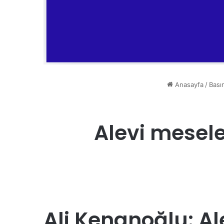
Anasayfa
/
Bası
Alevi mesele
Ali Kenanoğlu: Al