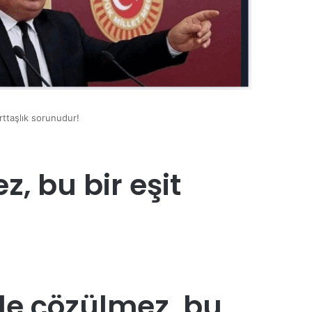
rttaşlık sorunudur!
, bu bir eşit
yle çözülmez, bu