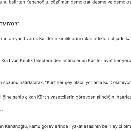
duğunu belirten Kenanoğlu, çözümün demokratikleşme ve demokr
ITMIYOR”
ne de yanıt verdi. Kürtlerin kimliklerini inkâr ettikleri ölçüde 
ürt var. Kimlik taleplerinden imtina eden Kürtler evet her yerde
in sözünü hatırlatarak, “Kürt her şey olabiliyor ama Kürt olamıy
ne sahip çıkan Kürt siyasetçilerin görevden alındığını hatırlatt
T”
en Kenanoğlu, kamu görevlerinde liyakat esasının belirleyici olm