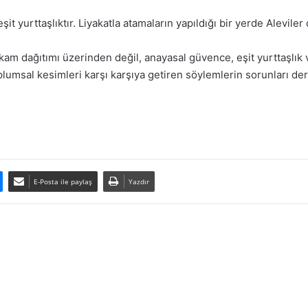
t yurttaşlıktır. Liyakatla atamaların yapıldığı bir yerde Aleviler d
m dağıtımı üzerinden değil, anayasal güvence, eşit yurttaşlık
lumsal kesimleri karşı karşıya getiren söylemlerin sorunları derin
E-Posta ile paylaş
Yazdır