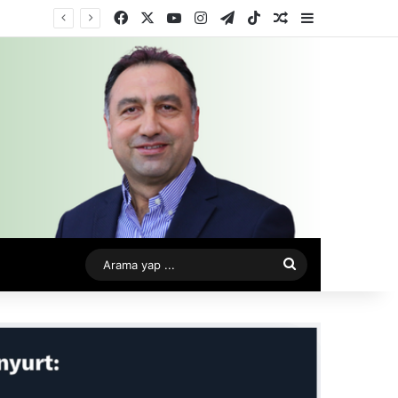
Facebook
X
YouTube
Instagram
Telegram
TikTok
Rastgele Makale
Kenar Bölme
Arama
yap
...