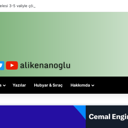
lesi 3-5 valiyle çözülmez, bu bir eşit yurttaşlık sorunudur!
a
Yazılar
Hubyar & Sıraç
Hakkımda