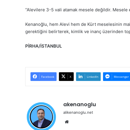
“Alevilere 3-5 vali atamak mesele değildir. Mesele eşi
Kenanoğlu, hem Alevi hem de Kürt meselesinin maka
gerektiğini belirterek, kimlik ve inanç üzerinden top
PİRHA/İSTANBUL
Facebook
X
LinkedIn
Messenger
akenanoglu
alikenanoglu.net
Web
sitesi