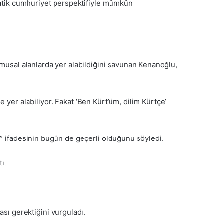
atik cumhuriyet perspektifiyle mümkün
kamusal alanlarda yer alabildiğini savunan Kenanoğlu,
 yer alabiliyor. Fakat ‘Ben Kürt’üm, dilim Kürtçe’
or” ifadesinin bugün de geçerli olduğunu söyledi.
ı.
ası gerektiğini vurguladı.