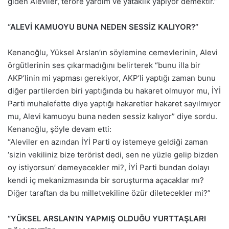
giden Aleviler, teröre yardım ve yataklık yapıyor demektir.”
“ALEVİ KAMUOYU BUNA NEDEN SESSİZ KALIYOR?”
Kenanoğlu, Yüksel Arslan’ın söylemine cemevlerinin, Alevi
örgütlerinin ses çıkarmadığını belirterek “bunu illa bir
AKP’linin mi yapması gerekiyor, AKP’li yaptığı zaman bunu
diğer partilerden biri yaptığında bu hakaret olmuyor mu, İYİ
Parti muhalefette diye yaptığı hakaretler hakaret sayılmıyor
mu, Alevi kamuoyu buna neden sessiz kalıyor” diye sordu.
Kenanoğlu, şöyle devam etti:
“Aleviler en azından İYİ Parti oy istemeye geldiği zaman
‘sizin vekiliniz bize terörist dedi, sen ne yüzle gelip bizden
oy istiyorsun’ demeyecekler mi?, İYİ Parti bundan dolayı
kendi iç mekanizmasında bir soruşturma açacaklar mı?
Diğer taraftan da bu milletvekiline özür diletecekler mi?”
“YÜKSEL ARSLAN’IN YAPMIŞ OLDUĞU YURTTAŞLARI