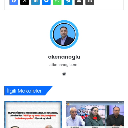
akenanoglu
alikenanoglu.net
Web
sitesi
İlgili Makaleler