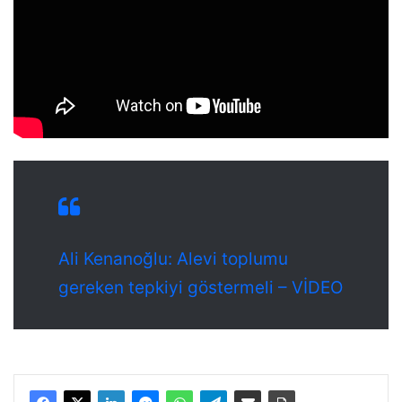
Ali Kenanoğlu: Alevi toplumu
gereken tepkiyi göstermeli – VİDEO