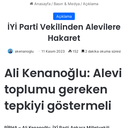
Anasayfa
/
Basın & Medya
/
Açıklama
Açıklama
İYİ Parti Vekilinden Alevilere
Hakaret
akenanoglu
11 Kasım 2023
152
2 dakika okuma süresi
Ali Kenanoğlu: Alevi
toplumu gereken
tepkiyi göstermeli
PİRHA – Ali Kenanoğlu, İYİ Parti Ankara Milletvekili