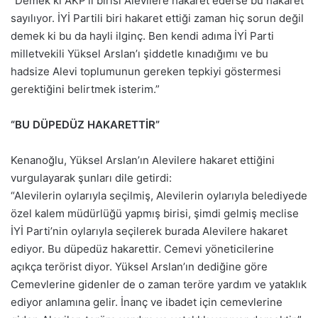
“Demek ki AKP’li birisi Alevilere hakaret ederse bu hakaret
sayılıyor. İYİ Partili biri hakaret ettiği zaman hiç sorun değil
demek ki bu da hayli ilginç. Ben kendi adıma İYİ Parti
milletvekili Yüksel Arslan’ı şiddetle kınadığımı ve bu
hadsize Alevi toplumunun gereken tepkiyi göstermesi
gerektiğini belirtmek isterim.”
“BU DÜPEDÜZ HAKARETTİR”
Kenanoğlu, Yüksel Arslan’ın Alevilere hakaret ettiğini
vurgulayarak şunları dile getirdi:
“Alevilerin oylarıyla seçilmiş, Alevilerin oylarıyla belediyede
özel kalem müdürlüğü yapmış birisi, şimdi gelmiş meclise
İYİ Parti’nin oylarıyla seçilerek burada Alevilere hakaret
ediyor. Bu düpedüz hakarettir. Cemevi yöneticilerine
açıkça terörist diyor. Yüksel Arslan’ın dediğine göre
Cemevlerine gidenler de o zaman teröre yardım ve yataklık
ediyor anlamına gelir. İnanç ve ibadet için cemevlerine