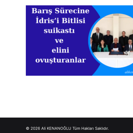
© 2026 Ali KENANOĞLU Tüm Hakları Saklıdır.