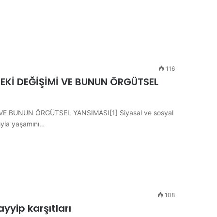
116
EKİ DEĞİŞİMİ VE BUNUN ÖRGÜTSEL
E BUNUN ÖRGÜTSEL YANSIMASI[1] Siyasal ve sosyal
sıyla yaşamını…
108
yyip karşıtları