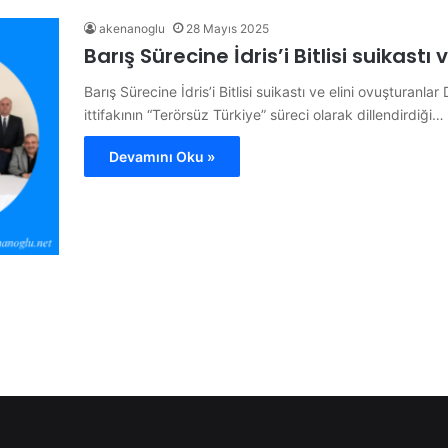
akenanoglu
28 Mayıs 2025
Barış Sürecine İdris’i Bitlisi suikastı
Barış Sürecine İdris’i Bitlisi suikastı ve elini ovuşturan
ittifakının “Terörsüz Türkiye” süreci olarak dillendirdiği…
Devamını Oku »