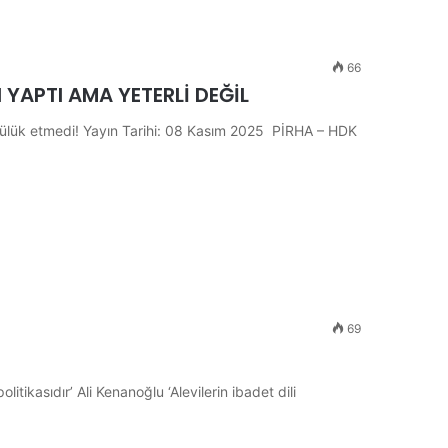
66
 YAPTI AMA YETERLİ DEĞİL
cülük etmedi! Yayın Tarihi: 08 Kasım 2025 PİRHA – HDK
69
olitikasıdır’ Ali Kenanoğlu ‘Alevilerin ibadet dili