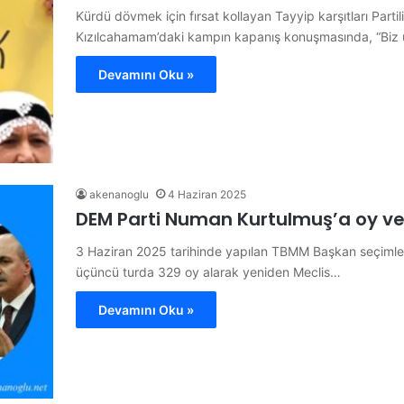
Kürdü dövmek için fırsat kollayan Tayyip karşıtları Part
Kızılcahamam’daki kampın kapanış konuşmasında, “Biz 
Devamını Oku »
akenanoglu
4 Haziran 2025
DEM Parti Numan Kurtulmuş’a oy ve
3 Haziran 2025 tarihinde yapılan TBMM Başkan seçimle
üçüncü turda 329 oy alarak yeniden Meclis…
Devamını Oku »