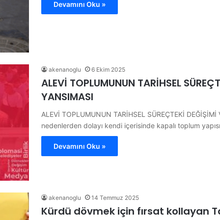
Devamını Oku »
akenanoglu
6 Ekim 2025
ALEVİ TOPLUMUNUN TARİHSEL SÜREÇT
YANSIMASI
ALEVİ TOPLUMUNUN TARİHSEL SÜREÇTEKİ DEĞİŞİMİ V
nedenlerden dolayı kendi içerisinde kapalı toplum yapı
Devamını Oku »
akenanoglu
14 Temmuz 2025
Kürdü dövmek için fırsat kollayan Ta