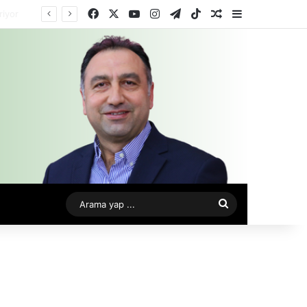
Facebook
X
YouTube
Instagram
Telegram
TikTok
Rastgele Makale
Kenar Bölme
Arama
yap
...