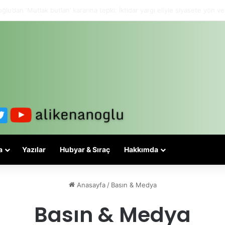
lesi 3-5 valiyle çözülmez, bu bir eşit yurttaşlık sorunudur!
a
Yazılar
Hubyar & Sıraç
Hakkımda
Anasayfa
/
Basın & Medya
Basın & Medya