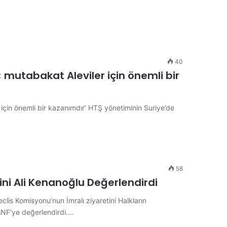
40
 mutabakat Aleviler için önemli bir
için önemli bir kazanımdır’ HTŞ yönetiminin Suriye’de
58
ni Ali Kenanoğlu Değerlendirdi
lis Komisyonu’nun İmralı ziyaretini Halkların
ANF’ye değerlendirdi.…