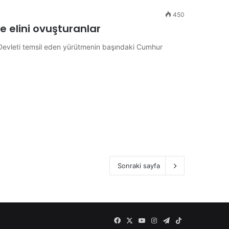
450
 ve elini ovuşturanlar
lar Devleti temsil eden yürütmenin başındaki Cumhur
Sonraki sayfa
Facebook
X
YouTube
Instagram
Telegram
TikTok