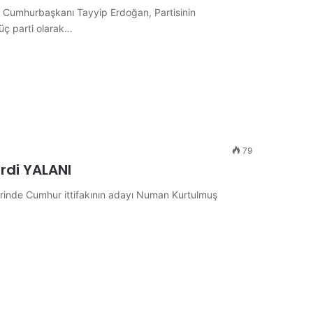
ili Cumhurbaşkanı Tayyip Erdoğan, Partisinin
üç parti olarak…
79
rdi YALANI
rinde Cumhur ittifakının adayı Numan Kurtulmuş