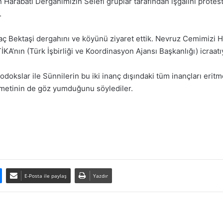
 Harabati Dergahımızın Selefi gruplar tarafından işgalini prote
.
birkaç Bektaşi dergahını ve köyünü ziyaret ettik. Nevruz Cemimizi 
A’nın (Türk İşbirliği ve Koordinasyon Ajansı Başkanlığı) icraatıyl
okslar ile Sünnilerin bu iki inanç dışındaki tüm inançları erit
metinin de göz yumduğunu söylediler.
E-Posta ile paylaş
Yazdır