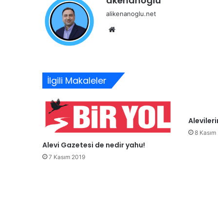
akenanoglu
alikenanoglu.net
Web
sitesi
İlgili Makaleler
Aleviler
8 Kasım
Alevi Gazetesi de nedir yahu!
7 Kasım 2019