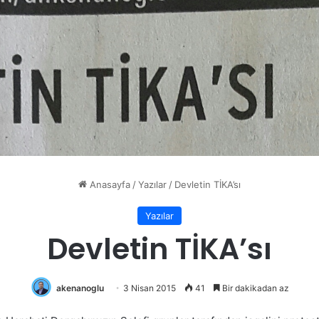
Anasayfa
/
Yazılar
/
Devletin TİKA’sı
Yazılar
Devletin TİKA’sı
akenanoglu
3 Nisan 2015
41
Bir dakikadan az