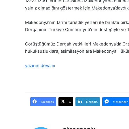
18-22 Mart tarihleri arasında Makedonya’da bulunan
yalnız olmadığını göstermek için Makedonya’daydık
Makedonya’nın tarihi turistlik yerleri ile birlikte 
Dergahının Türkiye Cumhuriyeti’nin desteğiyle ve TİK
Görüştüğümüz Dergah yetkilileri Makedonya’da Ortod
hukuksuzluklara, asimilasyonlara Makedonya Hükü
yazının devamı
Facebook
X
LinkedIn
Messenger