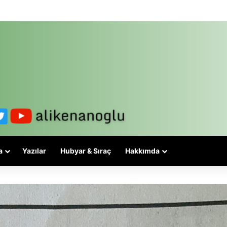
lesi 3-5 valiyle çözülmez, bu bir eşit yurttaşlık sorunudur!
a
Yazılar
Hubyar & Sıraç
Hakkımda