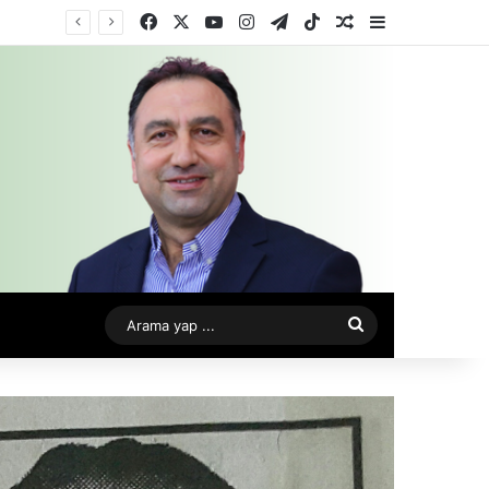
Facebook
X
YouTube
Instagram
Telegram
TikTok
Rastgele Makale
Kenar Bölme
Arama
yap
...