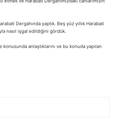
sto etmek ve Harabati Dergahımızdaki canlarımızın
Harabati Dergahında yaptık. Beş yüz yıllık Harabati
a nasıl işgal edildiğini gördük.
me konusunda anlaştıklarını ve bu konuda yapılan