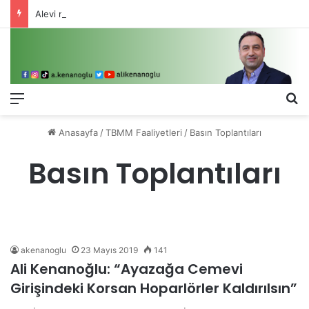
Alevi meselesi 3-5 valiyle çözülmez, bu bir eşit yurttaşlık sorunudur!
Menü
Ar
Anasayfa
/
TBMM Faaliyetleri
/
Basın Toplantıları
Basın Toplantıları
akenanoglu
23 Mayıs 2019
141
Ali Kenanoğlu: “Ayazağa Cemevi
Girişindeki Korsan Hoparlörler Kaldırılsın”