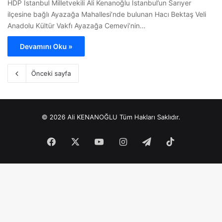
HDP İstanbul Milletvekili Ali Kenanoğlu İstanbul’un Sarıyer
ilçesine bağlı Ayazağa Mahallesi’nde bulunan Hacı Bektaş Veli
Anadolu Kültür Vakfı Ayazağa Cemevi’nin…
Devamını Oku »
Önceki sayfa
© 2026 Ali KENANOĞLU Tüm Hakları Saklıdır.
Facebook
X
YouTube
Instagram
Telegram
TikTok