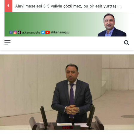
Alevi meselesi 3-5 valiyle çözülmez, bu bir eşit yurttaşlık sorunudur!
Menü
Ar