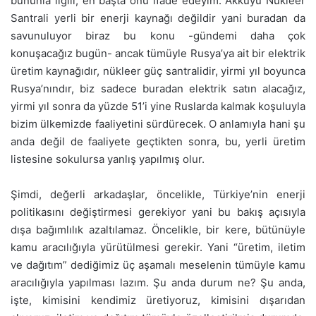
bununla ilgili, en başta onu ifade edeyim. Akkuyu Nükleer
Santrali yerli bir enerji kaynağı değildir yani buradan da
savunuluyor biraz bu konu -gündemi daha çok
konuşacağız bugün- ancak tümüyle Rusya’ya ait bir elektrik
üretim kaynağıdır, nükleer güç santralidir, yirmi yıl boyunca
Rusya’nındır, biz sadece buradan elektrik satın alacağız,
yirmi yıl sonra da yüzde 51’i yine Ruslarda kalmak koşuluyla
bizim ülkemizde faaliyetini sürdürecek. O anlamıyla hani şu
anda değil de faaliyete geçtikten sonra, bu, yerli üretim
listesine sokulursa yanlış yapılmış olur.
Şimdi, değerli arkadaşlar, öncelikle, Türkiye’nin enerji
politikasını değiştirmesi gerekiyor yani bu bakış açısıyla
dışa bağımlılık azaltılamaz. Öncelikle, bir kere, bütünüyle
kamu aracılığıyla yürütülmesi gerekir. Yani “üretim, iletim
ve dağıtım” dediğimiz üç aşamalı meselenin tümüyle kamu
aracılığıyla yapılması lazım. Şu anda durum ne? Şu anda,
işte, kimisini kendimiz üretiyoruz, kimisini dışarıdan