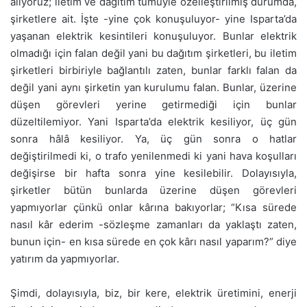
alıyoruz; iletim ve dağıtım tümüyle özelleştirilmiş durumda,
şirketlere ait. İşte -yine çok konuşuluyor- yine Isparta’da
yaşanan elektrik kesintileri konuşuluyor. Bunlar elektrik
olmadığı için falan değil yani bu dağıtım şirketleri, bu iletim
şirketleri birbiriyle bağlantılı zaten, bunlar farklı falan da
değil yani aynı şirketin yan kurulumu falan. Bunlar, üzerine
düşen görevleri yerine getirmediği için bunlar
düzeltilemiyor. Yani Isparta’da elektrik kesiliyor, üç gün
sonra hâlâ kesiliyor. Ya, üç gün sonra o hatlar
değiştirilmedi ki, o trafo yenilenmedi ki yani hava koşulları
değişirse bir hafta sonra yine kesilebilir. Dolayısıyla,
şirketler bütün bunlarda üzerine düşen görevleri
yapmıyorlar çünkü onlar kârına bakıyorlar; “Kısa sürede
nasıl kâr ederim -sözleşme zamanları da yaklaştı zaten,
bunun için- en kısa sürede en çok kârı nasıl yaparım?” diye
yatırım da yapmıyorlar.
Şimdi, dolayısıyla, biz, bir kere, elektrik üretimini, enerji