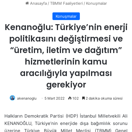
Anasayfa
/
TBMM Faaliyetleri
/
Konuşmalar
Konuşmalar
Kenanoğlu: Türkiye’nin enerji
politikasını değiştirmesi ve
“üretim, iletim ve dağıtım”
hizmetlerinin kamu
aracılığıyla yapılması
gerekiyor
akenanoglu
5 Mart 2022
102
2 dakika okuma süresi
Halkların Demokratik Partisi (HDP) İstanbul Milletvekili Ali
KENANOĞLU, Türkiye’nin enerjide dışa bağımlılık sorunu
üzerine Türkiye Büyük Millet Meclisi (TBMM) Genel