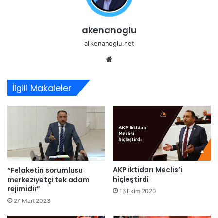
akenanoglu
alikenanoglu.net
Web
sitesi
İlgili Makaleler
AKP iktidarı Meclis’i
“Felaketin sorumlusu
hiçleştirdi
merkeziyetçi tek adam
rejimidir”
16 Ekim 2020
27 Mart 2023