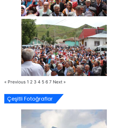
« Previous
1
2
3
4
5
6
7
Next »
Çeşitli Fotoğraflar