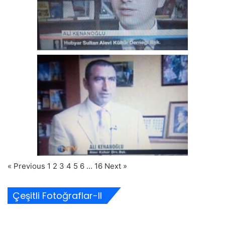
« Previous
1
2
3
4
5
6
…
16
Next »
Çeşitli Fotoğraflar-II