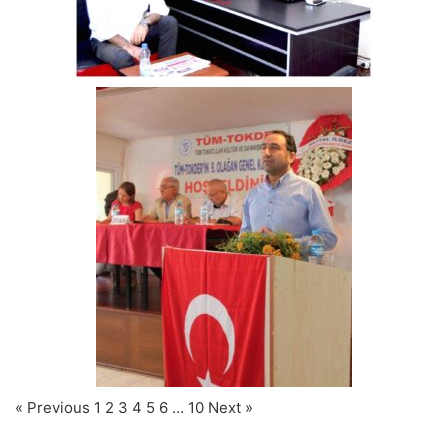
« Previous
1
2
3
4
5
6
…
10
Next »