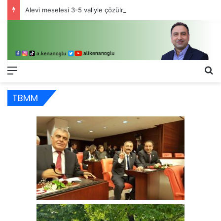
Alevi meselesi 3-5 valiyle çözülmez, bu bir eşit yurttaşlık sorunudur!
Menü
Ar
TBMM