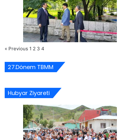
« Previous
1
2
3
4
27.Dönem TBMM
Hubyar Ziyareti