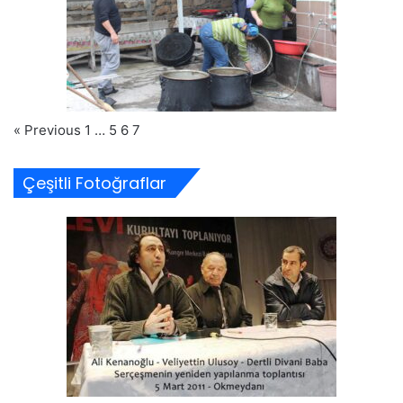
« Previous
1
…
5
6
7
Çeşitli Fotoğraflar