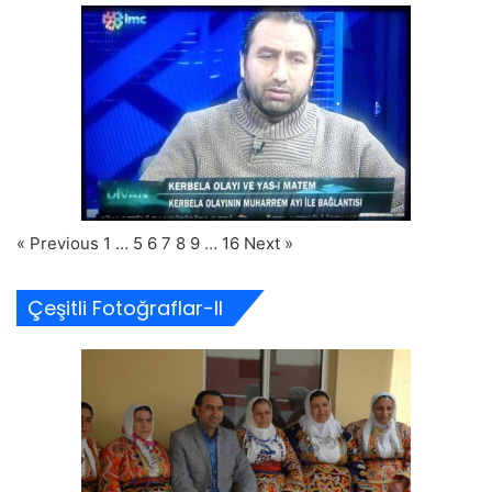
« Previous
1
…
5
6
7
8
9
…
16
Next »
Çeşitli Fotoğraflar-II