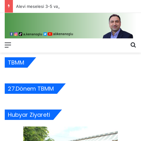
Alevi meselesi 3-5 valiyle çözülmez, bu bir eşit yurttaşlık sorunudur!
Menü
Ar
TBMM
27.Dönem TBMM
Hubyar Ziyareti