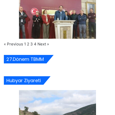
« Previous
1
2
3
4
Next »
27.Dönem TBMM
Hubyar Ziyareti