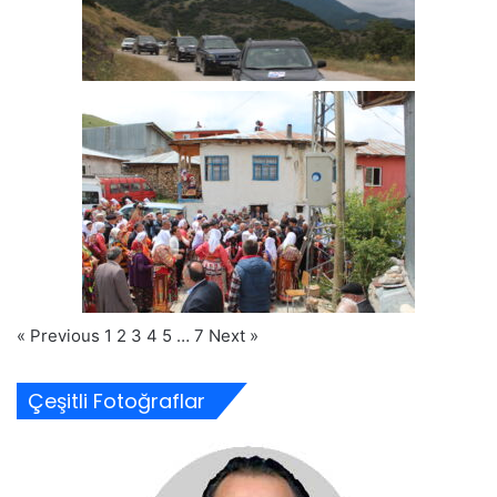
« Previous
1
2
3
4
5
…
7
Next »
Çeşitli Fotoğraflar