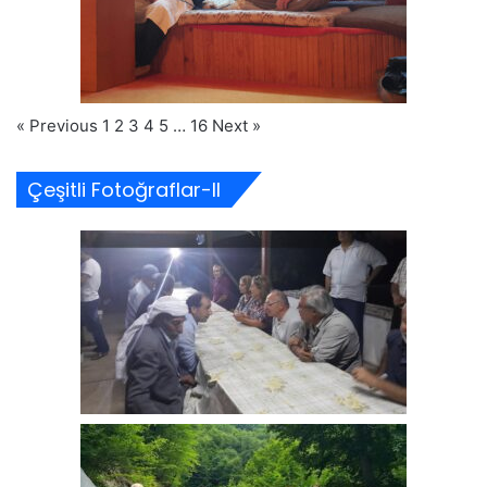
« Previous
1
2
3
4
5
…
16
Next »
Çeşitli Fotoğraflar-II