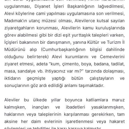
uygulanması, Diyanet İşleri Başkanlığının lağvedilmesi,
Alevi köylerine cami yapılması uygulamasına son verilmesi,
Madımak’ın utanç müzesi olması, Alevilerce kutsal sayılan
ziyaretgahların korunması, Alevilerin kamu kuruluşlarında
görev alabilmesi gibi bir dizi eşit yurttaşlık talepleri varken,
İçişleri bakanının bir danışmanın, yanına Kültür ve Turizm İl
Müdürünü alıp (Cumhurbaşkanlığının bilgisi dahilinde
olduğunu belirterek) Alevi kurumlarını ve Cemevlerini
ziyaret etmesi, adeta “kum, çimento, boya, badana, tadilat,
masa, sandalye vb. ihtiyacınız var mı?” tarzında dolaşması,
iktidarın geçmişte yaptığı bütün çalıştayların ve
sonuçlarının göz ardı edildiği anlamı taşımaktadır.
Aleviler bu ülkede yıllar boyunca katliamlara maruz
kalmışken, inançları ve ibadetleri yasaklanmışken,
haklarının veya taleplerinin karşılanması gerekirken, tam
aksine her daim evlerinin işaretlenmesi veya hakaret
söylemleri ve tehditler ile karşı karşıya kalmıştır.