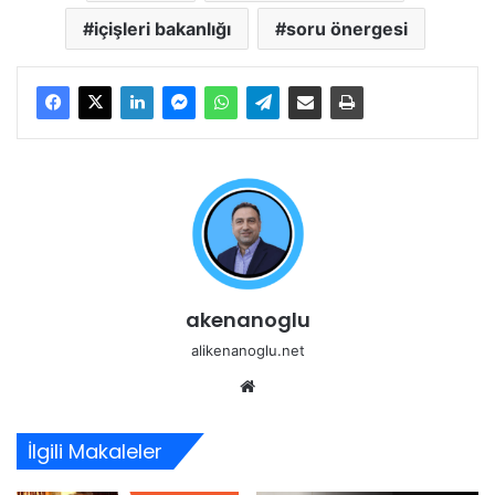
içişleri bakanlığı
soru önergesi
akenanoglu
alikenanoglu.net
Web
sitesi
İlgili Makaleler