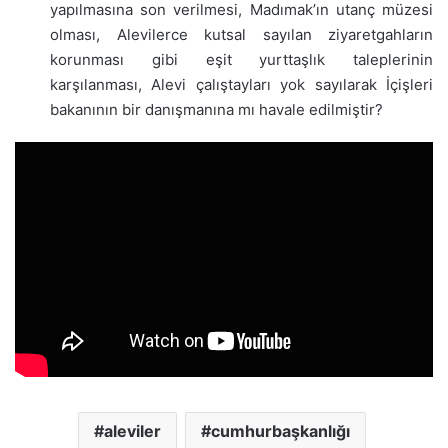
yapılmasına son verilmesi, Madımak’ın utanç müzesi
olması, Alevilerce kutsal sayılan ziyaretgahların
korunması gibi eşit yurttaşlık taleplerinin
karşılanması, Alevi çalıştayları yok sayılarak İçişleri
bakanının bir danışmanına mı havale edilmiştir?
aleviler
cumhurbaşkanlığı