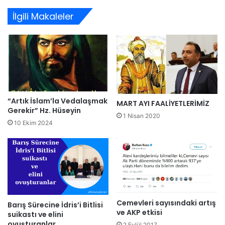
İlgili Makaleler
“Artık İslam’la Vedalaşmak
MART AYI FAALİYETLERİMİZ
Gerekir” Hz. Hüseyin
1 Nisan 2020
10 Ekim 2024
Cemevleri sayısındaki artış
Barış Sürecine İdris’i Bitlisi
ve AKP etkisi
suikastı ve elini
ovuşturanlar
2 Eylül 2017