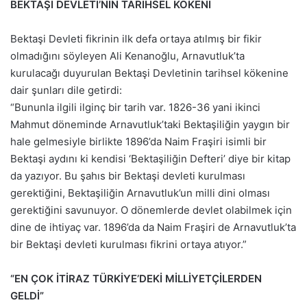
BEKTAŞİ DEVLETİ’NİN TARİHSEL KÖKENİ
Bektaşi Devleti fikrinin ilk defa ortaya atılmış bir fikir
olmadığını söyleyen Ali Kenanoğlu, Arnavutluk’ta
kurulacağı duyurulan Bektaşi Devletinin tarihsel kökenine
dair şunları dile getirdi:
“Bununla ilgili ilginç bir tarih var. 1826-36 yani ikinci
Mahmut döneminde Arnavutluk’taki Bektaşiliğin yaygın bir
hale gelmesiyle birlikte 1896’da Naim Fraşiri isimli bir
Bektaşi aydını ki kendisi ‘Bektaşiliğin Defteri’ diye bir kitap
da yazıyor. Bu şahıs bir Bektaşi devleti kurulması
gerektiğini, Bektaşiliğin Arnavutluk’un milli dini olması
gerektiğini savunuyor. O dönemlerde devlet olabilmek için
dine de ihtiyaç var. 1896’da da Naim Fraşiri de Arnavutluk’ta
bir Bektaşi devleti kurulması fikrini ortaya atıyor.”
“EN ÇOK İTİRAZ TÜRKİYE’DEKİ MİLLİYETÇİLERDEN
GELDİ”