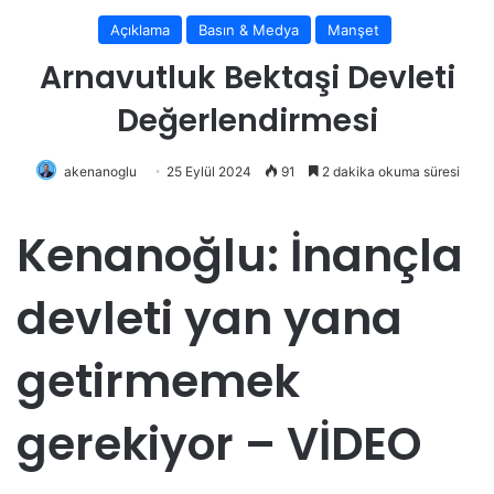
Açıklama
Basın & Medya
Manşet
Arnavutluk Bektaşi Devleti
Değerlendirmesi
akenanoglu
25 Eylül 2024
91
2 dakika okuma süresi
Kenanoğlu: İnançla
devleti yan yana
getirmemek
gerekiyor – VİDEO