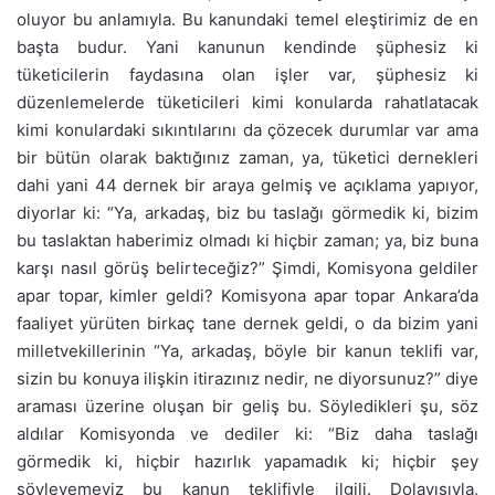
oluyor bu anlamıyla. Bu kanundaki temel eleştirimiz de en
başta budur. Yani kanunun kendinde şüphesiz ki
tüketicilerin faydasına olan işler var, şüphesiz ki
düzenlemelerde tüketicileri kimi konularda rahatlatacak
kimi konulardaki sıkıntılarını da çözecek durumlar var ama
bir bütün olarak baktığınız zaman, ya, tüketici dernekleri
dahi yani 44 dernek bir araya gelmiş ve açıklama yapıyor,
diyorlar ki: “Ya, arkadaş, biz bu taslağı görmedik ki, bizim
bu taslaktan haberimiz olmadı ki hiçbir zaman; ya, biz buna
karşı nasıl görüş belirteceğiz?” Şimdi, Komisyona geldiler
apar topar, kimler geldi? Komisyona apar topar Ankara’da
faaliyet yürüten birkaç tane dernek geldi, o da bizim yani
milletvekillerinin “Ya, arkadaş, böyle bir kanun teklifi var,
sizin bu konuya ilişkin itirazınız nedir, ne diyorsunuz?” diye
araması üzerine oluşan bir geliş bu. Söyledikleri şu, söz
aldılar Komisyonda ve dediler ki: “Biz daha taslağı
görmedik ki, hiçbir hazırlık yapamadık ki; hiçbir şey
söyleyemeyiz bu kanun teklifiyle ilgili. Dolayısıyla,