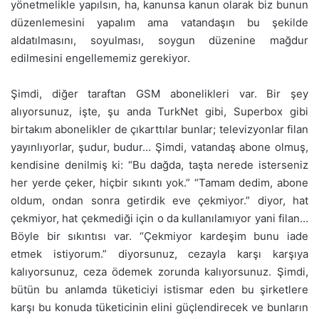
yönetmelikle yapılsın, ha, kanunsa kanun olarak biz bunun
düzenlemesini yapalım ama vatandaşın bu şekilde
aldatılmasını, soyulması, soygun düzenine mağdur
edilmesini engellememiz gerekiyor.
Şimdi, diğer taraftan GSM abonelikleri var. Bir şey
alıyorsunuz, işte, şu anda TurkNet gibi, Superbox gibi
birtakım abonelikler de çıkarttılar bunlar; televizyonlar filan
yayınlıyorlar, şudur, budur… Şimdi, vatandaş abone olmuş,
kendisine denilmiş ki: “Bu dağda, taşta nerede isterseniz
her yerde çeker, hiçbir sıkıntı yok.” “Tamam dedim, abone
oldum, ondan sonra getirdik eve çekmiyor.” diyor, hat
çekmiyor, hat çekmediği için o da kullanılamıyor yani filan…
Böyle bir sıkıntısı var. “Çekmiyor kardeşim bunu iade
etmek istiyorum.” diyorsunuz, cezayla karşı karşıya
kalıyorsunuz, ceza ödemek zorunda kalıyorsunuz. Şimdi,
bütün bu anlamda tüketiciyi istismar eden bu şirketlere
karşı bu konuda tüketicinin elini güçlendirecek ve bunların