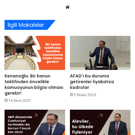
Web
sitesi
İlgili Makaleler
Kenanoğlu: Bir kanun
AFAD’ı bu duruma
teklifinden öncelikle
getirenler liyakatsız
kamuoyunun bilgisi olması
kadrolar
gerekir!
5 Nisan 2023
14 Ekim 2021