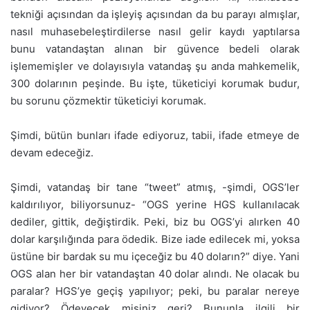
tekniği açısından da işleyiş açısından da bu parayı almışlar,
nasıl muhasebeleştirdilerse nasıl gelir kaydı yaptılarsa
bunu vatandaştan alınan bir güvence bedeli olarak
işlememişler ve dolayısıyla vatandaş şu anda mahkemelik,
300 dolarının peşinde. Bu işte, tüketiciyi korumak budur,
bu sorunu çözmektir tüketiciyi korumak.
Şimdi, bütün bunları ifade ediyoruz, tabii, ifade etmeye de
devam edeceğiz.
Şimdi, vatandaş bir tane “tweet” atmış, -şimdi, OGS’ler
kaldırılıyor, biliyorsunuz- “OGS yerine HGS kullanılacak
dediler, gittik, değiştirdik. Peki, biz bu OGS’yi alırken 40
dolar karşılığında para ödedik. Bize iade edilecek mi, yoksa
üstüne bir bardak su mu içeceğiz bu 40 doların?” diye. Yani
OGS alan her bir vatandaştan 40 dolar alındı. Ne olacak bu
paralar? HGS’ye geçiş yapılıyor; peki, bu paralar nereye
gidiyor? Ödeyecek misiniz geri? Bununla ilgili bir