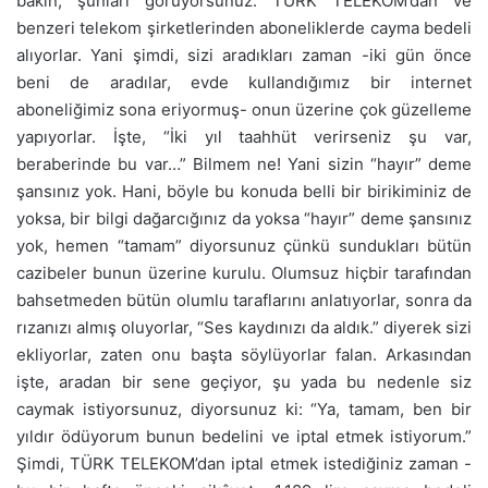
bakın, şunları görüyorsunuz: TÜRK TELEKOM’dan ve
benzeri telekom şirketlerinden aboneliklerde cayma bedeli
alıyorlar. Yani şimdi, sizi aradıkları zaman -iki gün önce
beni de aradılar, evde kullandığımız bir internet
aboneliğimiz sona eriyormuş- onun üzerine çok güzelleme
yapıyorlar. İşte, “İki yıl taahhüt verirseniz şu var,
beraberinde bu var…” Bilmem ne! Yani sizin “hayır” deme
şansınız yok. Hani, böyle bu konuda belli bir birikiminiz de
yoksa, bir bilgi dağarcığınız da yoksa “hayır” deme şansınız
yok, hemen “tamam” diyorsunuz çünkü sundukları bütün
cazibeler bunun üzerine kurulu. Olumsuz hiçbir tarafından
bahsetmeden bütün olumlu taraflarını anlatıyorlar, sonra da
rızanızı almış oluyorlar, “Ses kaydınızı da aldık.” diyerek sizi
ekliyorlar, zaten onu başta söylüyorlar falan. Arkasından
işte, aradan bir sene geçiyor, şu yada bu nedenle siz
caymak istiyorsunuz, diyorsunuz ki: “Ya, tamam, ben bir
yıldır ödüyorum bunun bedelini ve iptal etmek istiyorum.”
Şimdi, TÜRK TELEKOM’dan iptal etmek istediğiniz zaman -