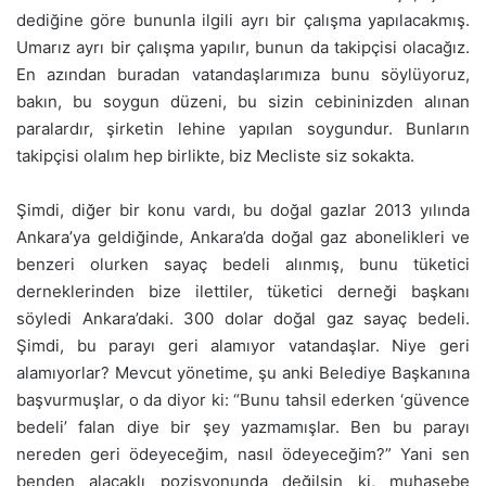
dediğine göre bununla ilgili ayrı bir çalışma yapılacakmış.
Umarız ayrı bir çalışma yapılır, bunun da takipçisi olacağız.
En azından buradan vatandaşlarımıza bunu söylüyoruz,
bakın, bu soygun düzeni, bu sizin cebininizden alınan
paralardır, şirketin lehine yapılan soygundur. Bunların
takipçisi olalım hep birlikte, biz Mecliste siz sokakta.
Şimdi, diğer bir konu vardı, bu doğal gazlar 2013 yılında
Ankara’ya geldiğinde, Ankara’da doğal gaz abonelikleri ve
benzeri olurken sayaç bedeli alınmış, bunu tüketici
derneklerinden bize ilettiler, tüketici derneği başkanı
söyledi Ankara’daki. 300 dolar doğal gaz sayaç bedeli.
Şimdi, bu parayı geri alamıyor vatandaşlar. Niye geri
alamıyorlar? Mevcut yönetime, şu anki Belediye Başkanına
başvurmuşlar, o da diyor ki: “Bunu tahsil ederken ‘güvence
bedeli’ falan diye bir şey yazmamışlar. Ben bu parayı
nereden geri ödeyeceğim, nasıl ödeyeceğim?” Yani sen
benden alacaklı pozisyonunda değilsin ki, muhasebe