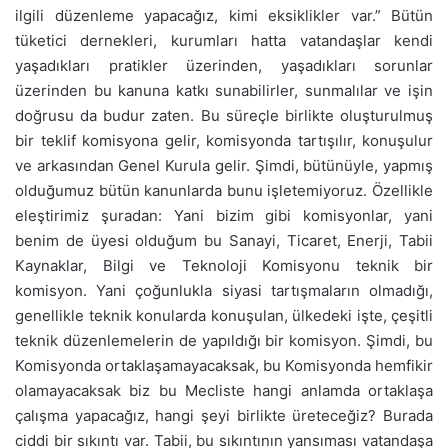
ilgili düzenleme yapacağız, kimi eksiklikler var.” Bütün
tüketici dernekleri, kurumları hatta vatandaşlar kendi
yaşadıkları pratikler üzerinden, yaşadıkları sorunlar
üzerinden bu kanuna katkı sunabilirler, sunmalılar ve işin
doğrusu da budur zaten. Bu süreçle birlikte oluşturulmuş
bir teklif komisyona gelir, komisyonda tartışılır, konuşulur
ve arkasından Genel Kurula gelir. Şimdi, bütünüyle, yapmış
olduğumuz bütün kanunlarda bunu işletemiyoruz. Özellikle
eleştirimiz şuradan: Yani bizim gibi komisyonlar, yani
benim de üyesi olduğum bu Sanayi, Ticaret, Enerji, Tabii
Kaynaklar, Bilgi ve Teknoloji Komisyonu teknik bir
komisyon. Yani çoğunlukla siyasi tartışmaların olmadığı,
genellikle teknik konularda konuşulan, ülkedeki işte, çeşitli
teknik düzenlemelerin de yapıldığı bir komisyon. Şimdi, bu
Komisyonda ortaklaşamayacaksak, bu Komisyonda hemfikir
olamayacaksak biz bu Mecliste hangi anlamda ortaklaşa
çalışma yapacağız, hangi şeyi birlikte üreteceğiz? Burada
ciddi bir sıkıntı var. Tabii, bu sıkıntının yansıması vatandaşa