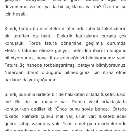
düzenleme var mı ya da bir açıklama var mı? Üzerine su
için hesabı.
Şimdi, bütün bu meselelerin ötesinde tabii ki tüketicilerin
bir taraftan da hani… Elektrik faturalarını burada çok
konuştuk. Torba fatura dönemine geçilmiş durumda.
Elektrik faturası elinize geliyor; nelerden ibaret olduğunu
bilmiyorsunuz, neye itiraz edeceğinizi bilmiyorsunuz yani.
Fatura üç hanede torbalaştırılmış, detayını bilmiyorsunuz.
Nelerden ibaret olduğunu bilmediğiniz için itiraz etme
hakkınız da yok çoğunda.
Şimdi, bununla birlikte bir de hakikaten ortada tüketici kaldı
mı? Bir de bu mesele var. Demin vekil arkadaşlarla
konuşurken dediler ki: “Önce bunu söyle bence.” Ortada
tüketici kalmadı çünkü mal var, ürün var; tüketebilecek
gelire sahip vatandaş yok. Yani temel gıda maddelerinde
bile neredeyse sıkıntı yaşayan, onları dahi almakta zorluk