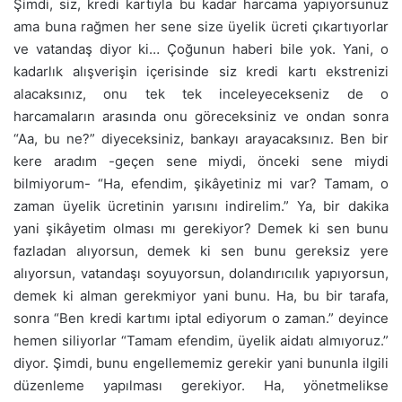
Şimdi, siz, kredi kartıyla bu kadar harcama yapıyorsunuz
ama buna rağmen her sene size üyelik ücreti çıkartıyorlar
ve vatandaş diyor ki… Çoğunun haberi bile yok. Yani, o
kadarlık alışverişin içerisinde siz kredi kartı ekstrenizi
alacaksınız, onu tek tek inceleyecekseniz de o
harcamaların arasında onu göreceksiniz ve ondan sonra
“Aa, bu ne?” diyeceksiniz, bankayı arayacaksınız. Ben bir
kere aradım -geçen sene miydi, önceki sene miydi
bilmiyorum- “Ha, efendim, şikâyetiniz mi var? Tamam, o
zaman üyelik ücretinin yarısını indirelim.” Ya, bir dakika
yani şikâyetim olması mı gerekiyor? Demek ki sen bunu
fazladan alıyorsun, demek ki sen bunu gereksiz yere
alıyorsun, vatandaşı soyuyorsun, dolandırıcılık yapıyorsun,
demek ki alman gerekmiyor yani bunu. Ha, bu bir tarafa,
sonra “Ben kredi kartımı iptal ediyorum o zaman.” deyince
hemen siliyorlar “Tamam efendim, üyelik aidatı almıyoruz.”
diyor. Şimdi, bunu engellememiz gerekir yani bununla ilgili
düzenleme yapılması gerekiyor. Ha, yönetmelikse