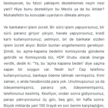
besleyecek, bu faizci yaklaşımı desteklemek neyin nesi
yani? Niye bunu destekliyor bu Meclis ya da bu iktidar?
Muhalefetin bu konudaki uyarılarını dikkate almıyor.
Ve bankaların işlem ücreti. Bir sürü işlem yapıyorsunuz, bir
sürü paranız giriyor çıkıyor, havale yapıyorsunuz, kredi
kartı kullanıyorsunuz; yetmiyor, bir de bankalar sizden
işlem ücreti alıyor. Bütün bunları engellememiz gerekiyor.
Şimdi, bu açma-kapama bedelini komisyonda gündeme
getirdik ve Komisyonda biz, HDP Grubu olarak önerge
verdik, dedik ki: “Ya, bu ‘açma kapama bedeli’ diye saçma
sapan bir soygun var. Nedir bu? Cep telefonu
kullanıyorsunuz, bankaya ödeme talimatı vermişsiniz. Kimi
zaman, o anda hesabınızda para yok. Unutmuşsunuz ya da
ödeyememişsiniz, paranız yok, ödeyememişsiniz,
telefonunuz kesilmiş. Kesiliyor, ondan sonra gidiyorsunuz,
parayı yatırıyorsunuz üç gün, beş gün, bir hafta sonra.
Büyük miktarda yani 100 liraydı en son benim karşılaştığım,