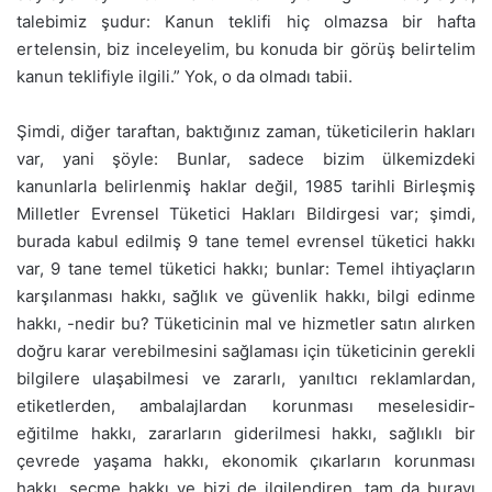
talebimiz şudur: Kanun teklifi hiç olmazsa bir hafta
ertelensin, biz inceleyelim, bu konuda bir görüş belirtelim
kanun teklifiyle ilgili.” Yok, o da olmadı tabii.
Şimdi, diğer taraftan, baktığınız zaman, tüketicilerin hakları
var, yani şöyle: Bunlar, sadece bizim ülkemizdeki
kanunlarla belirlenmiş haklar değil, 1985 tarihli Birleşmiş
Milletler Evrensel Tüketici Hakları Bildirgesi var; şimdi,
burada kabul edilmiş 9 tane temel evrensel tüketici hakkı
var, 9 tane temel tüketici hakkı; bunlar: Temel ihtiyaçların
karşılanması hakkı, sağlık ve güvenlik hakkı, bilgi edinme
hakkı, -nedir bu? Tüketicinin mal ve hizmetler satın alırken
doğru karar verebilmesini sağlaması için tüketicinin gerekli
bilgilere ulaşabilmesi ve zararlı, yanıltıcı reklamlardan,
etiketlerden, ambalajlardan korunması meselesidir-
eğitilme hakkı, zararların giderilmesi hakkı, sağlıklı bir
çevrede yaşama hakkı, ekonomik çıkarların korunması
hakkı, seçme hakkı ve bizi de ilgilendiren, tam da burayı