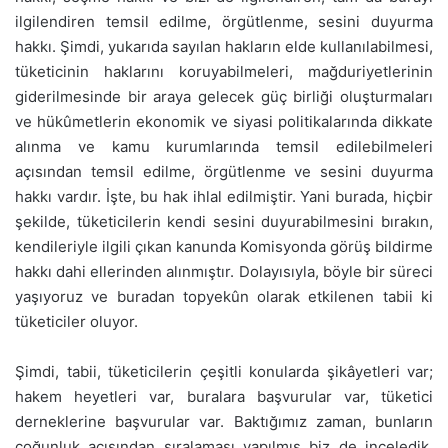
ilgilendiren temsil edilme, örgütlenme, sesini duyurma
hakkı. Şimdi, yukarıda sayılan hakların elde kullanılabilmesi,
tüketicinin haklarını koruyabilmeleri, mağduriyetlerinin
giderilmesinde bir araya gelecek güç birliği oluşturmaları
ve hükûmetlerin ekonomik ve siyasi politikalarında dikkate
alınma ve kamu kurumlarında temsil edilebilmeleri
açısından temsil edilme, örgütlenme ve sesini duyurma
hakkı vardır. İşte, bu hak ihlal edilmiştir. Yani burada, hiçbir
şekilde, tüketicilerin kendi sesini duyurabilmesini bırakın,
kendileriyle ilgili çıkan kanunda Komisyonda görüş bildirme
hakkı dahi ellerinden alınmıştır. Dolayısıyla, böyle bir süreci
yaşıyoruz ve buradan topyekûn olarak etkilenen tabii ki
tüketiciler oluyor.
Şimdi, tabii, tüketicilerin çeşitli konularda şikâyetleri var;
hakem heyetleri var, buralara başvurular var, tüketici
derneklerine başvurular var. Baktığımız zaman, bunların
çoğunluk açısından sıralaması yapılmış biz de inceledik,