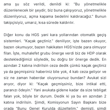
ama şu söz verildi, denildi ki: “Bu yönetmelikle
düzenlenecek bir şeydir, biz buna çalışıyoruz, yönetmelikle
düzenliyoruz, açma kapama bedelini kaldıracağız.” Bunun
takipçisiyiz, umarız, kısa sürede kaldırılır.
Diğer konu da HGS yani kara yollarından otomatik geçiş
sistemleri. “Kaçak geçtiniz.” deniliyor, işte bazen okuyor,
bazen okumuyor, bazen hakikaten HGS’nizde para olmuyor
filan. İşte, muhalefet grubu önerge verdi biz de HDP olarak
desteklediğimizi söyledik, bu doğru bir önerge dedik. En
azından 2 katına indirilsin ceza dedik çünkü kaçak geçtiniz
ya da geçmişsiniz haberiniz bile yok, 4 katı ceza geliyor ve
siz ne zaman haberdar oluyorsunuz bundan? Avukat sizi
arıyor, diyor ki: “Kaçak geçmişsiniz, bize intikal etti,
paranızı ödeyin.” Yani avukata gidene kadar da size tebligat
falan yok, böyle bir durum. Dedik ki ya bu en azından 2
katına indirilsin. Şimdi, Komisyonun Sayın Başkanı bize
orada “Bunu Genel Kurulda düzeltelim.” demişti, şimdi