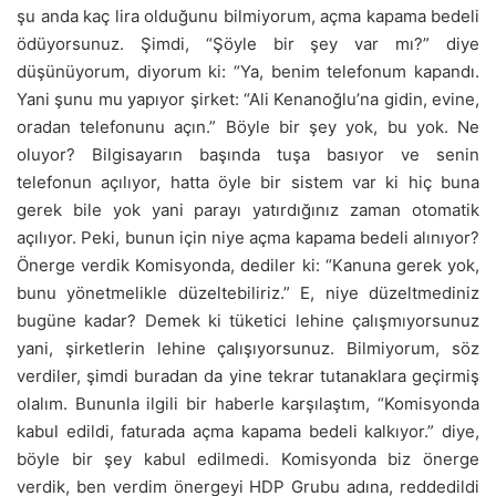
şu anda kaç lira olduğunu bilmiyorum, açma kapama bedeli
ödüyorsunuz. Şimdi, “Şöyle bir şey var mı?” diye
düşünüyorum, diyorum ki: “Ya, benim telefonum kapandı.
Yani şunu mu yapıyor şirket: “Ali Kenanoğlu’na gidin, evine,
oradan telefonunu açın.” Böyle bir şey yok, bu yok. Ne
oluyor? Bilgisayarın başında tuşa basıyor ve senin
telefonun açılıyor, hatta öyle bir sistem var ki hiç buna
gerek bile yok yani parayı yatırdığınız zaman otomatik
açılıyor. Peki, bunun için niye açma kapama bedeli alınıyor?
Önerge verdik Komisyonda, dediler ki: “Kanuna gerek yok,
bunu yönetmelikle düzeltebiliriz.” E, niye düzeltmediniz
bugüne kadar? Demek ki tüketici lehine çalışmıyorsunuz
yani, şirketlerin lehine çalışıyorsunuz. Bilmiyorum, söz
verdiler, şimdi buradan da yine tekrar tutanaklara geçirmiş
olalım. Bununla ilgili bir haberle karşılaştım, “Komisyonda
kabul edildi, faturada açma kapama bedeli kalkıyor.” diye,
böyle bir şey kabul edilmedi. Komisyonda biz önerge
verdik, ben verdim önergeyi HDP Grubu adına, reddedildi