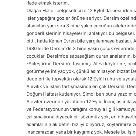
ifade etmek isterim.
Olağan Haller belgeseli bize 12 Eylül darbesinden 
işler yaptığını gözler önüne seriyor. Dersim özelin
atamaları yanı sıra 3 bine yakın çocuğun ailelerind
gönderilişlerinin hikayelerini anlatıyor bu belgesel.
bitti, hatta Kenan Evren bile yargılanmaya başladı. A
1980’lerde Dersim’de 3 bine yakın çocuk evlerinden
çocuklar, Dersim’de sapasağlam duran analarının, ba
-Şiileştirme Dersim’e taşınmış. Alevi köylerine, ocak
götürmeye ihtiyaç yok, çünkü asimilasyon bizzat Ders
dedeleri ile topyekün olarak 12 Eylül ruhu ve uygulam
Alevilik ve İslam tartışmasında en çok Dersimli Ded
Doğum Haftası kutlanıyor. Şimdi ben bunu yazdım di
Aleviler üzerinde yürütülen 12 Eylül İnanç asimilasy
ve Federasyonunun varlığını konuyla ilgili kamuoyu 
çalışmalarına diyecek bir sözümüz yok, en nihayet
adamlarının akıbetini biz iyi biliyoruz, köylerimize 
inancımızdan yana bir kaygımız yok. Mesele bu işin