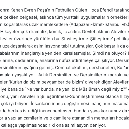
sonra Kenan Evren Paşa’nın Fethullah Gülen Hoca Efendi tarafınd
de çekilen belgesel, aslında tüm yurttaki uygulamaların örnekler
en kopartılarak uzak memleketlere (Adapazarı-İzmit-İstanbul vb.)
 Hikayeler çok dramatik, komik, iç acıtıcı. Devlet aklının Aleviler
leviler üzerinde yürütülen bu ‘Sinsileştirme-Şiileştirme’ politikal
 uzaklaştırılarak asimilasyona tabi tutulmuşlar. Çok başarılı 
balarının inançlarıyla yeniden karşılaşmışlar. Şimdi ne oluyor? İ
larına, dedelerine, analarına nüfuz ettirilmeye çalışılıyor. Dersi
imlilerin ayağına gelmiş. Cemaat okulları, dershaneleri, Kur’an 
aları yaşatılıyor. Artık Dersimliler ve Dersimlilerin kadrolu veki
eler ‘Kur’an da bizim peygamber de bizim’ diyerek diğer Alevile
ye bana da “Ne var bunda, ne yani biz Müslüman değil miyiz?” di
onu, yani Alevilerin Şiileştirilmesi-Sünnileştirilmesi olanca hız
çok iyi biliyor. İnsanların inanç değiştirmesi inançların masuman
inde herkes istediği inancı benimser, bundan yana korkumuz da 
zorla yapılan camilerin ve o camilere atanan din memurları hocalar
 kalleşçe yapılmasındadır ki ona asimilasyon deniyor.