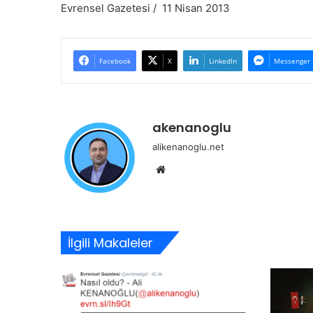
Evrensel Gazetesi / 11 Nisan 2013
Facebook
X
LinkedIn
Messenger
akenanoglu
alikenanoglu.net
Web
sitesi
İlgili Makaleler