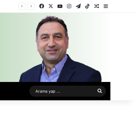
Facebook
X
YouTube
Instagram
Telegram
TikTok
Rastgele Makale
Kenar Bölme
Arama
yap
...