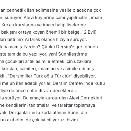
an cennetlik ilan edilmesine vesile olacak ne çok
ini sunuyor. Alevi köylerine cami yapılmaları, imam
 Kur’an kurslarına ve imam hatip liselerine
e bakışını ortaya koyan önemli bir belge. 12 Eylül
arı bitti mi? Artarak olanca hızıyla sürüyor.
da olunamamış. Neden? Çünkü Dersim’e geri dönen
şte tam da bu yapılıyor, yani Sünnileştirme
mli çocukları artık asimile etmek için uzaklara
kursları, camileri, imamları ve asimile edilmiş
li, “Dersimliler Türk oğlu Türk’tür” diyebiliyor.
ri melun ilan edebiliyorlar. Dersim Cemevi’nde Kutlu
ye de önce onlar itiraz edeceklerdir.
ıyla sürüyor. Bu amaçla kurdurulan Alevi Dernekleri
e kendilerini tanıtmaları ve taraftar toplamaya
yok. Dergahlarımıza zorla atanan Sünni din
ın akıbetini de çok iyi biliyoruz, bizim