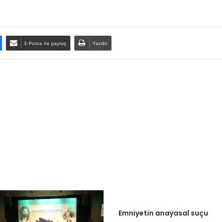
E-Posta ile paylaş
Yazdır
Emniyetin anayasal suçu