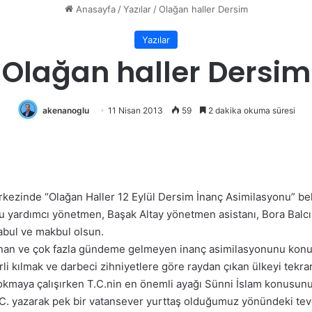
Anasayfa
/
Yazılar
/
Olağan haller Dersim
Yazılar
Olağan haller Dersim
akenanoglu
11 Nisan 2013
59
2 dakika okuma süresi
rkezinde “Olağan Haller 12 Eylül Dersim İnanç Asimilasyonu” bel
u yardımcı yönetmen, Başak Altay yönetmen asistanı, Bora Balcı
kabul ve makbul olsun.
anan ve çok fazla gündeme gelmeyen inanç asimilasyonunu konu 
rli kılmak ve darbeci zihniyetlere göre raydan çıkan ülkeyi tekrar
okmaya çalışırken T.C.nin en önemli ayağı Sünni İslam konusunu 
 T.C. yazarak pek bir vatansever yurttaş olduğumuz yönündeki t