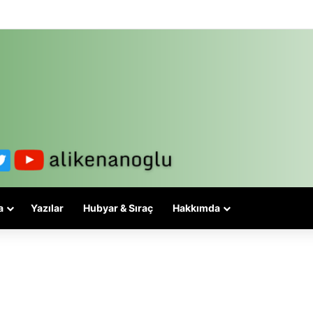
 3-5 valiyle çözülmez, bu bir eşit yurttaşlık sorunudur!
a
Yazılar
Hubyar & Sıraç
Hakkımda