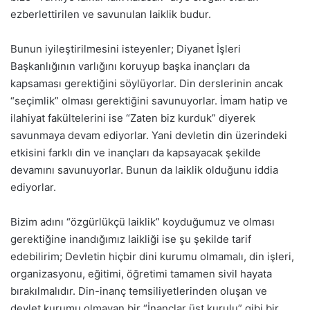
ezberlettirilen ve savunulan laiklik budur.
Bunun iyileştirilmesini isteyenler; Diyanet İşleri
Başkanlığının varlığını koruyup başka inançları da
kapsaması gerektiğini söylüyorlar. Din derslerinin ancak
“seçimlik” olması gerektiğini savunuyorlar. İmam hatip ve
ilahiyat fakültelerini ise “Zaten biz kurduk” diyerek
savunmaya devam ediyorlar. Yani devletin din üzerindeki
etkisini farklı din ve inançları da kapsayacak şekilde
devamını savunuyorlar. Bunun da laiklik olduğunu iddia
ediyorlar.
Bizim adını “özgürlükçü laiklik” koyduğumuz ve olması
gerektiğine inandığımız laikliği ise şu şekilde tarif
edebilirim; Devletin hiçbir dini kurumu olmamalı, din işleri,
organizasyonu, eğitimi, öğretimi tamamen sivil hayata
bırakılmalıdır. Din-inanç temsiliyetlerinden oluşan ve
devlet kurumu olmayan bir “İnançlar üst kurulu” gibi bir