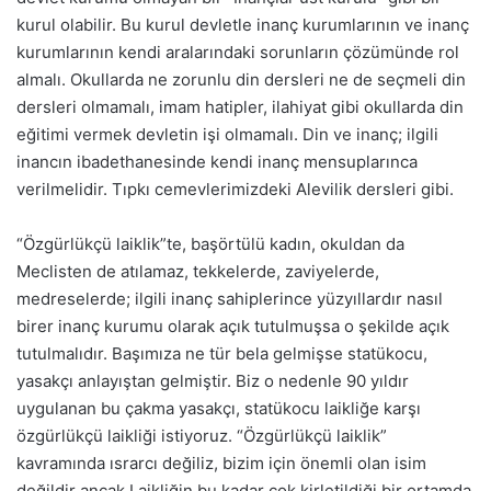
kurul olabilir. Bu kurul devletle inanç kurumlarının ve inanç
kurumlarının kendi aralarındaki sorunların çözümünde rol
almalı. Okullarda ne zorunlu din dersleri ne de seçmeli din
dersleri olmamalı, imam hatipler, ilahiyat gibi okullarda din
eğitimi vermek devletin işi olmamalı. Din ve inanç; ilgili
inancın ibadethanesinde kendi inanç mensuplarınca
verilmelidir. Tıpkı cemevlerimizdeki Alevilik dersleri gibi.
“Özgürlükçü laiklik”te, başörtülü kadın, okuldan da
Meclisten de atılamaz, tekkelerde, zaviyelerde,
medreselerde; ilgili inanç sahiplerince yüzyıllardır nasıl
birer inanç kurumu olarak açık tutulmuşsa o şekilde açık
tutulmalıdır. Başımıza ne tür bela gelmişse statükocu,
yasakçı anlayıştan gelmiştir. Biz o nedenle 90 yıldır
uygulanan bu çakma yasakçı, statükocu laikliğe karşı
özgürlükçü laikliği istiyoruz. “Özgürlükçü laiklik”
kavramında ısrarcı değiliz, bizim için önemli olan isim
değildir ancak Laikliğin bu kadar çok kirletildiği bir ortamda