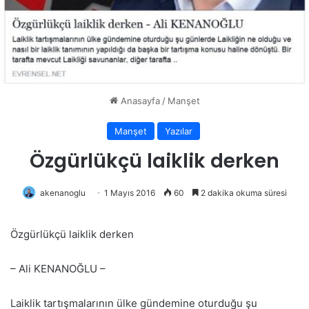
Anasayfa
/
Manşet
Manşet
Yazılar
Özgürlükçü laiklik derken
akenanoglu
1 Mayıs 2016
60
2 dakika okuma süresi
Özgürlükçü laiklik derken
– Ali KENANOĞLU –
Laiklik tartışmalarının ülke gündemine oturduğu şu