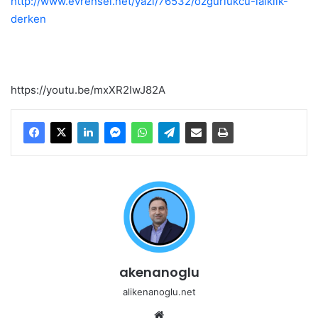
http://www.evrensel.net/yazi/76532/ozgurlukcu-laiklik-
derken
https://youtu.be/mxXR2IwJ82A
akenanoglu
alikenanoglu.net
Web