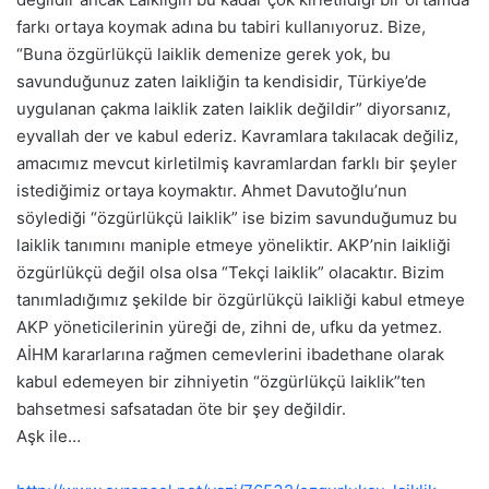
farkı ortaya koymak adına bu tabiri kullanıyoruz. Bize,
“Buna özgürlükçü laiklik demenize gerek yok, bu
savunduğunuz zaten laikliğin ta kendisidir, Türkiye’de
uygulanan çakma laiklik zaten laiklik değildir” diyorsanız,
eyvallah der ve kabul ederiz. Kavramlara takılacak değiliz,
amacımız mevcut kirletilmiş kavramlardan farklı bir şeyler
istediğimiz ortaya koymaktır. Ahmet Davutoğlu’nun
söylediği “özgürlükçü laiklik” ise bizim savunduğumuz bu
laiklik tanımını maniple etmeye yöneliktir. AKP’nin laikliği
özgürlükçü değil olsa olsa “Tekçi laiklik” olacaktır. Bizim
tanımladığımız şekilde bir özgürlükçü laikliği kabul etmeye
AKP yöneticilerinin yüreği de, zihni de, ufku da yetmez.
AİHM kararlarına rağmen cemevlerini ibadethane olarak
kabul edemeyen bir zihniyetin “özgürlükçü laiklik”ten
bahsetmesi safsatadan öte bir şey değildir.
Aşk ile…