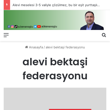
Alevi meselesi 3-5 valiyle çözülmez, bu bir eşit yurttaşlık sorunudur!
Menü
Ar
Anasayfa
/
alevi bektaşi federasyonu
alevi bektaşi
federasyonu