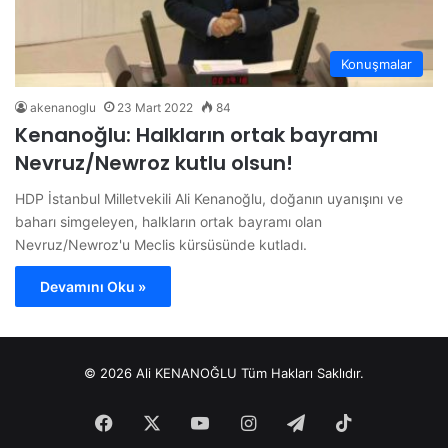
Konuşmalar
akenanoglu
23 Mart 2022
84
Kenanoğlu: Halkların ortak bayramı
Nevruz/Newroz kutlu olsun!
HDP İstanbul Milletvekili Ali Kenanoğlu, doğanın uyanışını ve
baharı simgeleyen, halkların ortak bayramı olan
Nevruz/Newroz'u Meclis kürsüsünde kutladı.
Devamını Oku »
© 2026 Ali KENANOĞLU Tüm Hakları Saklıdır.
Facebook
X
YouTube
Instagram
Telegram
TikTok