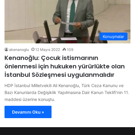
Konuşmalar
akenanoglu
12 Mayıs 2022
109
Kenanoğlu: Çocuk istismarının
önlenmesi için hukuken yürürlükte olan
İstanbul Sözleşmesi uygulanmalıdır
HDP İstanbul Milletvekili Ali Kenanoğlu, Türk Ceza Kanunu ve
Bazı Kanunlarda Değişiklik Yapılmasına Dair Kanun Teklifi'nin 11.
maddesi üzerine konuştu.
Devamını Oku »