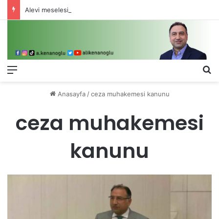
Alevi meselesi 3-5 valiyle çözülmez, bu bir eşit yurttaşlık sorunudur!
Menü
Ar
Anasayfa
/
ceza muhakemesi kanunu
ceza muhakemesi
kanunu