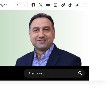
Facebook
X
YouTube
Instagram
Telegram
TikTok
Rastgele Makale
Kenar Bölme
riyor
Arama
yap
...