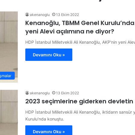
akenanoglu
13 Ekim 2022
Kenanoğlu, TBMM Genel Kurulu’nda aç
yeni Alevi açılımına ne diyor?
HDP İstanbul Milletvekili Ali Kenanoğlu, AKP'nin yeni Ale
Devamını Oku »
şmalar
akenanoglu
13 Ekim 2022
2023 seçimlerine giderken devletin 
HDP İstanbul Milletvekili Ali Kenanoğlu, iktidarın sansü
Kurulu'nda konuştu.
Devamını Oku »