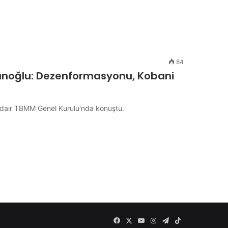
84
anoğlu: Dezenformasyonu, Kobani
a dair TBMM Genel Kurulu'nda konuştu.
Facebook
X
YouTube
Instagram
Telegram
TikTok