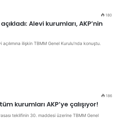
180
ıkladı: Alevi kurumları, AKP’nin
vi açılımına ilişkin TBMM Genel Kurulu'nda konuştu.
186
tüm kurumları AKP’ye çalışıyor!
r yasası teklifinin 30. maddesi üzerine TBMM Genel