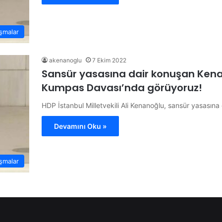
şmalar
akenanoglu
7 Ekim 2022
Sansür yasasına dair konuşan Ken
Kumpas Davası’nda görüyoruz!
HDP İstanbul Milletvekili Ali Kenanoğlu, sansür yasasın
Devamını Oku »
şmalar