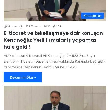
Konuşmalar
akenanoglu
1 Temmuz 2022
123
E-ticaret ve tekelleşmeye dair konuşan
Kenanoğlu: Yerli firmalar iş yapamaz
hale geldi!
HDP İstanbul Milletvekili Ali Kenanoğlu, 2-4528 Sıra Sayılı
Elektronik Ticaretin Düzenlenmesi Hakkında Kanunda Değişiklik
Yapılmasına Dair Kanun Teklifi üzerine TBMM…
Devamını Oku »