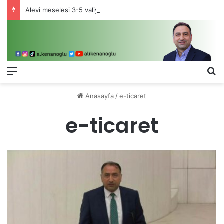
Alevi meselesi 3-5 valiyle çözülmez, bu bir eşit yurttaşlık sorunudur!
Menü
Ar
Anasayfa
/
e-ticaret
e-ticaret