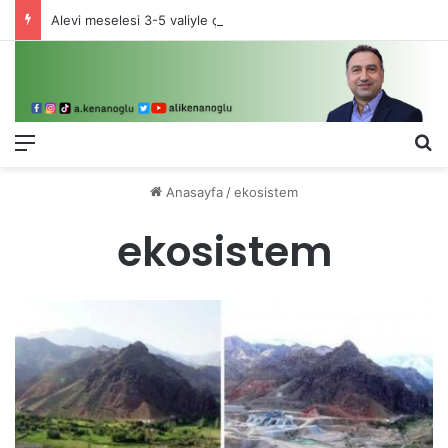
Alevi meselesi 3-5 valiyle çözülmez, bu bir eşit yurttaşlık sorunudur!
Menü
Ar
Anasayfa
/
ekosistem
ekosistem