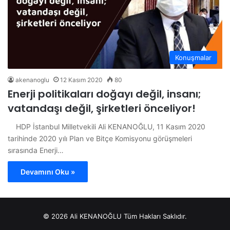
Konuşmalar
akenanoglu
12 Kasım 2020
80
Enerji politikaları doğayı değil, insanı;
vatandaşı değil, şirketleri önceliyor!
HDP İstanbul Milletvekili Ali KENANOĞLU, 11 Kasım 2020
tarihinde 2020 yılı Plan ve Bitçe Komisyonu görüşmeleri
sırasında Enerji…
Devamını Oku »
© 2026 Ali KENANOĞLU Tüm Hakları Saklıdır.