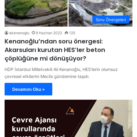
Soru Önergeleri
akenanoglu
9 Haziran 2022
125
Kenanoğlu’ndan soru önergesi:
Akarsuları kurutan HES’ler beton
çöplüğüne mi dönüşüyor?
HDP İstanbul Milletvekili Ali Kenanoğlu, HES'lerin olumsuz
çevresel etkilerini Meclis gündemine taşıdı.
Devamını Oku »