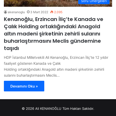
Soru Önergeleri
akenanoglu
3 Mart 2022
2.095
Kenanoğlu, Erzincan İliç’te Kanada ve
Çalık Holding ortaklığındaki Anagold
altın madeni şirketinin zehirli sularını
buharlaştırmasını Meclis gündemine
taşıdı
HDP İstanbul Milletvekili Ali Kenanoğlu, Erzincan İliç’te 12 yıldır
faaliyet gösteren Kanada ve Çalık
Holding ortaklığındaki Anagold altın madeni şirketinin zehirli
sularını buharlaştırmasını Meclis…
Devamını Oku »
© 2026 Ali KENANOĞLU Tüm Hakları Saklıdır.