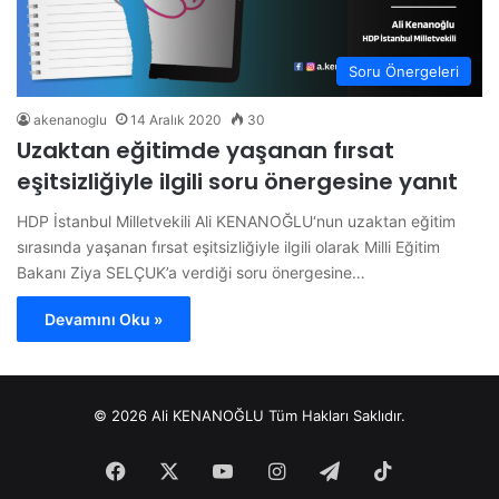
Soru Önergeleri
akenanoglu
14 Aralık 2020
30
Uzaktan eğitimde yaşanan fırsat
eşitsizliğiyle ilgili soru önergesine yanıt
HDP İstanbul Milletvekili Ali KENANOĞLU‘nun uzaktan eğitim
sırasında yaşanan fırsat eşitsizliğiyle ilgili olarak Milli Eğitim
Bakanı Ziya SELÇUK’a verdiği soru önergesine…
Devamını Oku »
© 2026 Ali KENANOĞLU Tüm Hakları Saklıdır.
Facebook
X
YouTube
Instagram
Telegram
TikTok