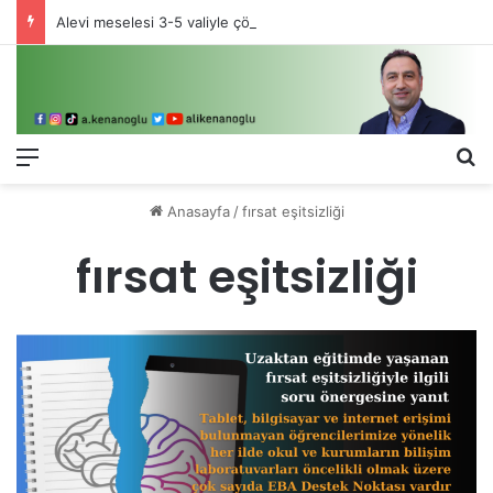
Alevi meselesi 3-5 valiyle çözülmez, bu bir eşit yurttaşlık sorunudur!
Menü
Ar
Anasayfa
/
fırsat eşitsizliği
fırsat eşitsizliği