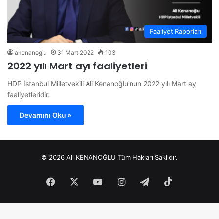
Faaliyet Raporları
akenanoglu
31 Mart 2022
103
2022 yılı Mart ayı faaliyetleri
HDP İstanbul Milletvekili Ali Kenanoğlu'nun 2022 yılı Mart ayı
faaliyetleridir.
Devamını Oku »
© 2026 Ali KENANOĞLU Tüm Hakları Saklıdır.
Facebook
X
YouTube
Instagram
Telegram
TikTok