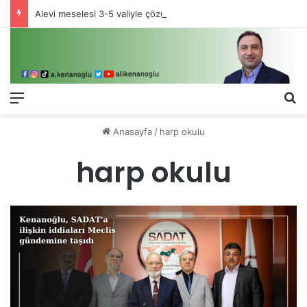
Alevi meselesi 3-5 valiyle çözülmez, bu bir eşit yurttaşlık sorunudur!
Menü
Ar
Anasayfa
/
harp okulu
harp okulu