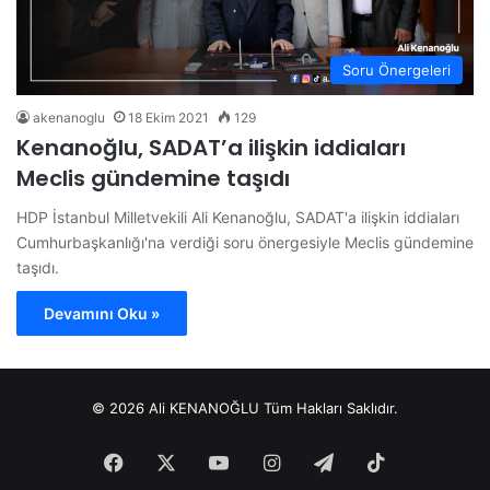
Soru Önergeleri
akenanoglu
18 Ekim 2021
129
Kenanoğlu, SADAT’a ilişkin iddiaları
Meclis gündemine taşıdı
HDP İstanbul Milletvekili Ali Kenanoğlu, SADAT'a ilişkin iddiaları
Cumhurbaşkanlığı'na verdiği soru önergesiyle Meclis gündemine
taşıdı.
Devamını Oku »
© 2026 Ali KENANOĞLU Tüm Hakları Saklıdır.
Facebook
X
YouTube
Instagram
Telegram
TikTok