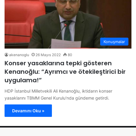
Konuşmalar
akenanoglu
26 Mayıs 2022
80
Konser yasaklarına tepki gösteren
Kenanoğlu: “Ayrımcı ve ötekileştirici bir
uygulama!”
HDP İstanbul Milletvekili Ali Kenanoğlu, iktidarın konser
yasaklarını TBMM Genel Kurulu'nda gündeme getirdi.
Devamını Oku »