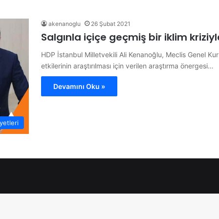
akenanoglu
26 Şubat 2021
Salgınla içiçe geçmiş bir iklim kriziy
HDP İstanbul Milletvekili Ali Kenanoğlu, Meclis Genel Kuru
etkilerinin araştırılması için verilen araştırma önergesi…
Devamını Oku »
etleri