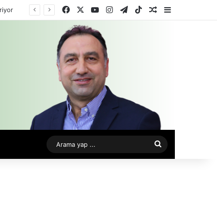
Facebook
X
YouTube
Instagram
Telegram
TikTok
Rastgele Makale
Kenar Bölme
riyor
Arama
yap
...