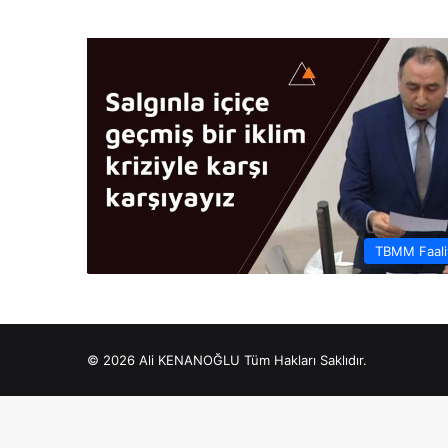
TBMM Faaliy
© 2026 Ali KENANOĞLU Tüm Hakları Saklıdır.