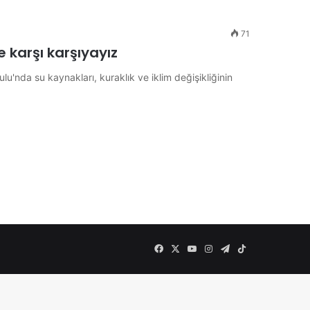
71
le karşı karşıyayız
lu'nda su kaynakları, kuraklık ve iklim değişikliğinin
Facebook
X
YouTube
Instagram
Telegram
TikTok