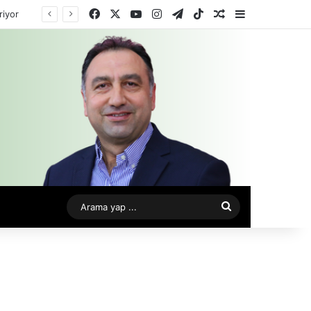
Facebook
X
YouTube
Instagram
Telegram
TikTok
Rastgele Makale
Kenar Bölme
riyor
Arama
yap
...