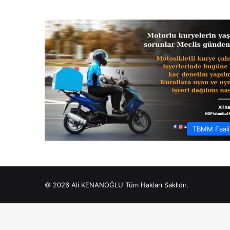
TBMM Faaliy
© 2026 Ali KENANOĞLU Tüm Hakları Saklıdır.