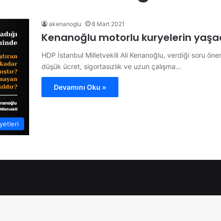
akenanoglu
8 Mart 2021
Kenanoğlu motorlu kuryelerin yaşadı
HDP İstanbul Milletvekili Ali Kenanoğlu, verdiği soru öne
düşük ücret, sigortasızlık ve uzun çalışma…
Devamını Oku »
etleri