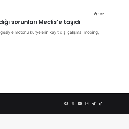
182
ğı sorunları Meclis’e taşıdı
rgesiyle motorlu kuryelerin kayıt dışı çalışma, mobing,
Facebook
X
YouTube
Instagram
Telegram
TikTok