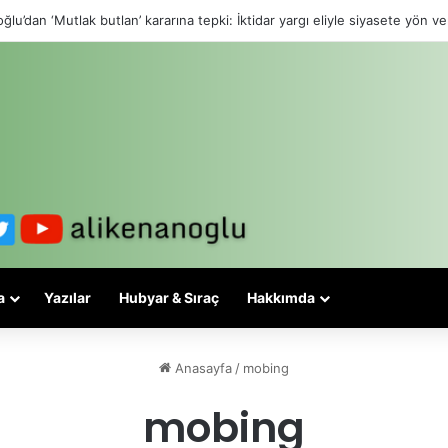
ğlu’dan ‘Mutlak butlan’ kararına tepki: İktidar yargı eliyle siyasete yön ve
a
Yazılar
Hubyar & Sıraç
Hakkımda
Anasayfa
/
mobing
mobing