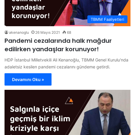
TBMM Faaliyetleri
akenanoglu
26 Mayıs 2021
68
Pandemi cezalarında halk mağdur
edilirken yandaşlar korunuyor!
HDP İstanbul Milletvekili Ali Kenanoğlu, TBMM Genel Kurulu'nda
adaletsiz kesilen pandemi cezalarını gündeme getirdi.
Devamını Oku »