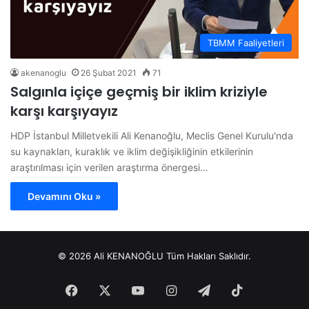
TBMM Faaliyetleri
akenanoglu
26 Şubat 2021
71
Salgınla içiçe geçmiş bir iklim kriziyle
karşı karşıyayız
HDP İstanbul Milletvekili Ali Kenanoğlu, Meclis Genel Kurulu'nda
su kaynakları, kuraklık ve iklim değişikliğinin etkilerinin
araştırılması için verilen araştırma önergesi…
Devamını Oku »
© 2026 Ali KENANOĞLU Tüm Hakları Saklıdır.
Facebook
X
YouTube
Instagram
Telegram
TikTok