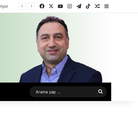
Facebook
X
YouTube
Instagram
Telegram
TikTok
Rastgele Makale
Kenar Bölme
riyor
Arama
yap
...