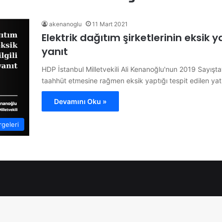
akenanoglu
11 Mart 2021
Elektrik dağıtım şirketlerinin eksik y
yanıt
HDP İstanbul Milletvekili Ali Kenanoğlu'nun 2019 Sayıştay
taahhüt etmesine rağmen eksik yaptığı tespit edilen yat
Devamını Oku »
geleri