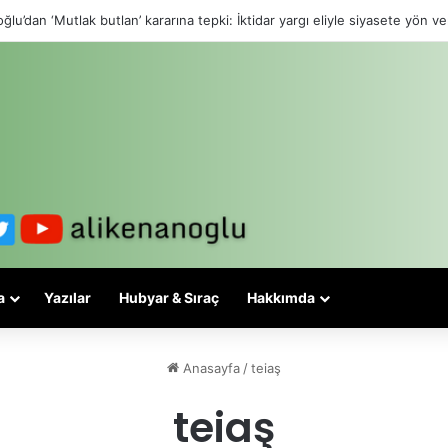
ğlu’dan ‘Mutlak butlan’ kararına tepki: İktidar yargı eliyle siyasete yön ve
a
Yazılar
Hubyar & Sıraç
Hakkımda
Anasayfa
/
teiaş
teiaş