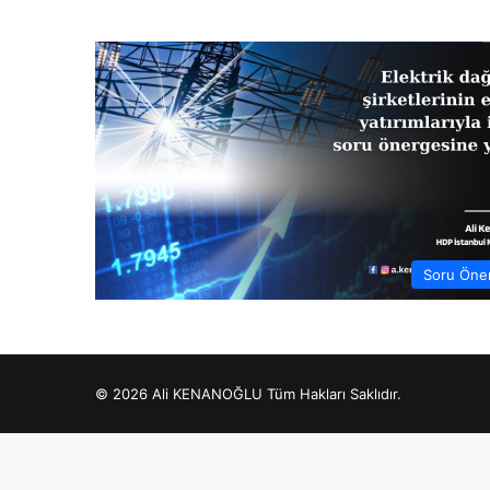
Soru Öner
© 2026 Ali KENANOĞLU Tüm Hakları Saklıdır.