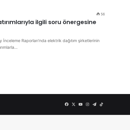
56
atırımlarıyla ilgili soru önergesine
 İnceleme Raporları'nda elektrik dağıtım şirketlerinin
ırımlarla…
Facebook
X
YouTube
Instagram
Telegram
TikTok