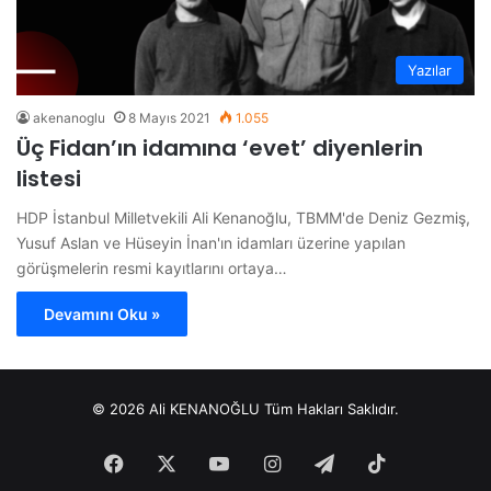
Yazılar
akenanoglu
8 Mayıs 2021
1.055
Üç Fidan’ın idamına ‘evet’ diyenlerin
listesi
HDP İstanbul Milletvekili Ali Kenanoğlu, TBMM'de Deniz Gezmiş,
Yusuf Aslan ve Hüseyin İnan'ın idamları üzerine yapılan
görüşmelerin resmi kayıtlarını ortaya…
Devamını Oku »
© 2026 Ali KENANOĞLU Tüm Hakları Saklıdır.
Facebook
X
YouTube
Instagram
Telegram
TikTok