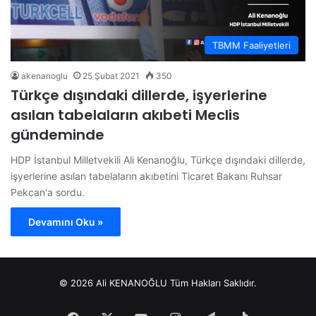
TBMM Faaliyetleri
akenanoglu
25 Şubat 2021
350
Türkçe dışındaki dillerde, işyerlerine
asılan tabelaların akıbeti Meclis
gündeminde
HDP İstanbul Milletvekili Ali Kenanoğlu, Türkçe dışındaki dillerde,
işyerlerine asılan tabelaların akıbetini Ticaret Bakanı Ruhsar
Pekcan'a sordu.
Devamını Oku »
© 2026 Ali KENANOĞLU Tüm Hakları Saklıdır.