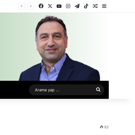
Facebook
X
YouTube
Instagram
Telegram
TikTok
Rastgele Makale
Kenar Bölme
Arama
yap
...
83