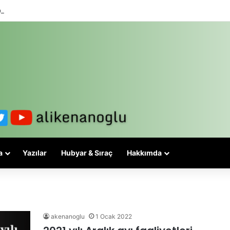
lesi 3-5 valiyle çözülmez, bu bir eşit yurttaşlık sorunudur!
a
Yazılar
Hubyar & Sıraç
Hakkımda
akenanoglu
1 Ocak 2022