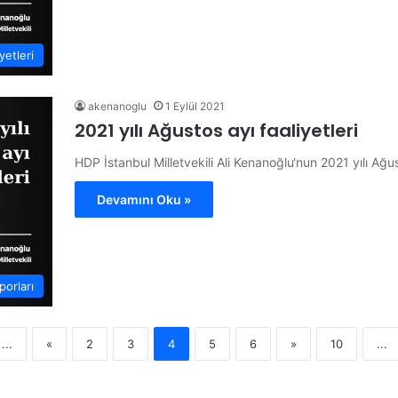
etleri
akenanoglu
1 Eylül 2021
2021 yılı Ağustos ayı faaliyetleri
HDP İstanbul Milletvekili Ali Kenanoğlu‘nun 2021 yılı Ağust
Devamını Oku »
porları
...
«
2
3
4
5
6
»
10
...