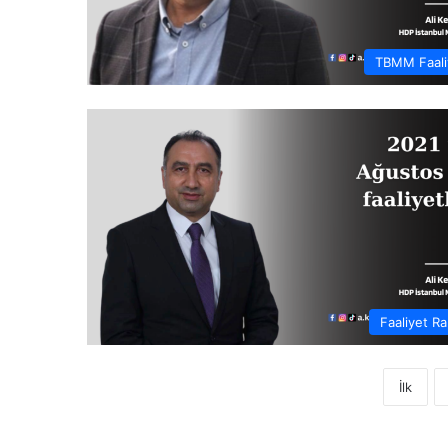
TBMM Faaliy
Faaliyet Ra
İlk