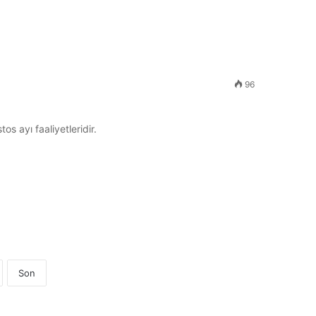
96
os ayı faaliyetleridir.
Son