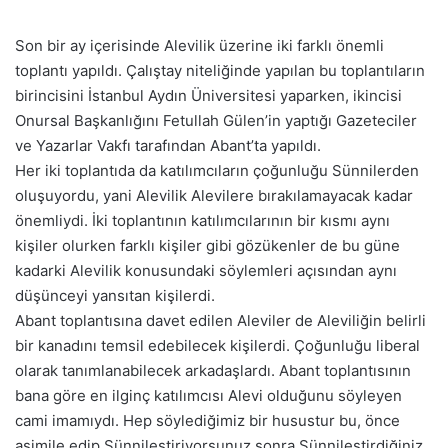
Son bir ay içerisinde Alevilik üzerine iki farklı önemli
toplantı yapıldı. Çalıştay niteliğinde yapılan bu toplantıların
birincisini İstanbul Aydın Üniversitesi yaparken, ikincisi
Onursal Başkanlığını Fetullah Gülen’in yaptığı Gazeteciler
ve Yazarlar Vakfı tarafından Abant’ta yapıldı.
Her iki toplantıda da katılımcıların çoğunluğu Sünnilerden
oluşuyordu, yani Alevilik Alevilere bırakılamayacak kadar
önemliydi. İki toplantının katılımcılarının bir kısmı aynı
kişiler olurken farklı kişiler gibi gözükenler de bu güne
kadarki Alevilik konusundaki söylemleri açısından aynı
düşünceyi yansıtan kişilerdi.
Abant toplantısına davet edilen Aleviler de Aleviliğin belirli
bir kanadını temsil edebilecek kişilerdi. Çoğunluğu liberal
olarak tanımlanabilecek arkadaşlardı. Abant toplantısının
bana göre en ilginç katılımcısı Alevi olduğunu söyleyen
cami imamıydı. Hep söylediğimiz bir husustur bu, önce
asimile edip Sünnileştiriyorsunuz sonra Sünnileştirdiğiniz