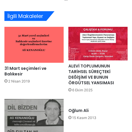
sitesi
İlgili Makaleler
ALEVİ TOPLUMUNUN
31 Mart seçimleri ve
TARİHSEL SÜREÇTEKİ
Balıkesir
DEĞİŞİMİ VE BUNUN
2 Nisan 2019
ÖRGÜTSEL YANSIMASI
6 Ekim 2025
Oğlum Ali
15 Kasım 2013