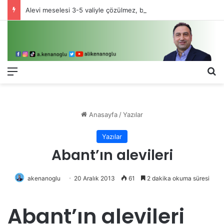
Alevi meselesi 3-5 valiyle çözülmez, bu bir eşit yurttaşlık sorunudur!
Menü
Ar
Anasayfa
/
Yazılar
Yazılar
Abant’ın alevileri
akenanoglu
20 Aralık 2013
61
2 dakika okuma süresi
Abant’ın alevileri