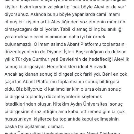
kişileri bizim karşımıza çıkartıp “bak böyle Aleviler de var”
diyorsunuz. Aslında bunu böyle yapanlarda cami imamı
olmuş bir kişinin artık Aleviliğinden söz etmenin mümkün
olmayacağını da biliyorlar. Tabii ki amaç bilinç bulanıklığı
yaratmaksa o cami imamından daha iyi bir örnek
bulunamazdı. O imam aslında Abant Platformu toplantısını
düzenleyenlerin de Diyanet İşleri Başkanlığının da doksan
yıllık Türkiye Cumhuriyeti Devletinin de hedeflediği Alevilik
sonuç bildirgesiydi. Hedefledikleri ideal Aleviydi.
Ancak açıklanan sonuç bildirgesi çok farklıydı. Beni en çok
şaşırtan Abant Platformu toplantısının sonuç bildirgesi
oldu. Biz biliyoruz ki katılımcılar kim olursa olsun sonuç
bildirgesi toplantıyı düzenleyenlerin söylemek
istediklerinden oluşur. Nitekim Aydın Üniversitesi sonuç
bildirgesine itiraz ettiğim ama kabul ettiremediğim birçok
hususun aynı kişilerce bu toplantıda kabul edilmesinin
başka bir açıklaması olamaz.
Aydın Üniversitesi toplantısının aksine Abant Platformu