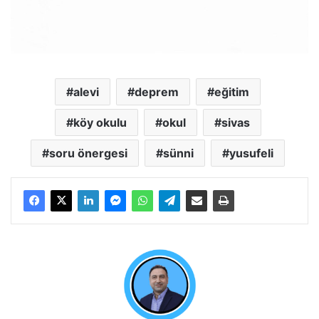
alevi
deprem
eğitim
köy okulu
okul
sivas
soru önergesi
sünni
yusufeli