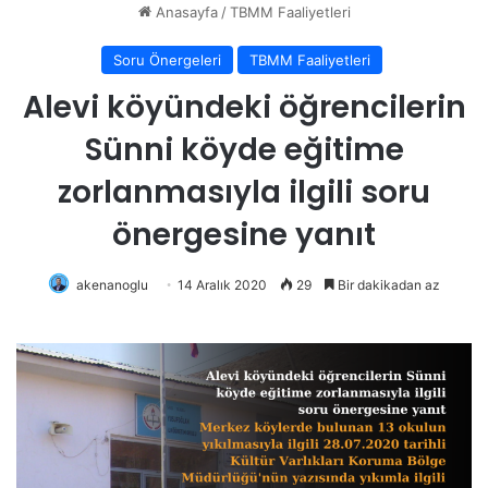
Anasayfa
/
TBMM Faaliyetleri
Soru Önergeleri
TBMM Faaliyetleri
Alevi köyündeki öğrencilerin
Sünni köyde eğitime
zorlanmasıyla ilgili soru
önergesine yanıt
akenanoglu
14 Aralık 2020
29
Bir dakikadan az