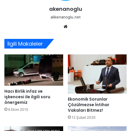
akenanoglu
alikenanoglu.net
Web
sitesi
İlgili Makaleler
Hacı Birlik infaz ve
işkencesi ile ilgili soru
Ekonomik Sorunlar
önergemiz
Çözülmezse İntihar
Vakaları Bitmez!
6 Ekim 2015
12 Şubat 2020