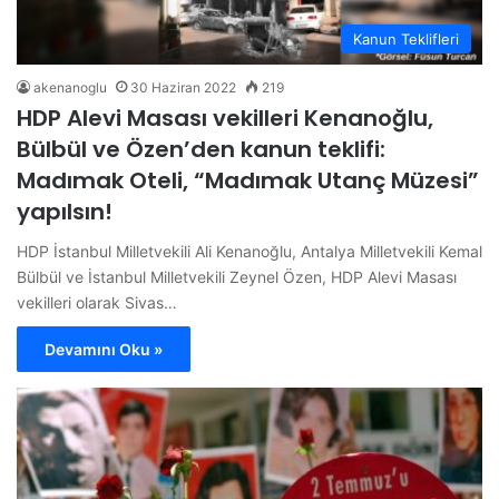
Kanun Teklifleri
akenanoglu
30 Haziran 2022
219
HDP Alevi Masası vekilleri Kenanoğlu,
Bülbül ve Özen’den kanun teklifi:
Madımak Oteli, “Madımak Utanç Müzesi”
yapılsın!
HDP İstanbul Milletvekili Ali Kenanoğlu, Antalya Milletvekili Kemal
Bülbül ve İstanbul Milletvekili Zeynel Özen, HDP Alevi Masası
vekilleri olarak Sivas…
Devamını Oku »