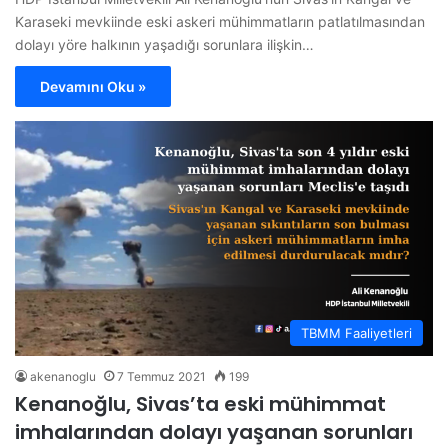
Karaseki mevkiinde eski askeri mühimmatların patlatılmasından
dolayı yöre halkının yaşadığı sorunlara ilişkin…
Devamını Oku »
TBMM Faaliyetleri
akenanoglu
7 Temmuz 2021
199
Kenanoğlu, Sivas’ta eski mühimmat
imhalarından dolayı yaşanan sorunları