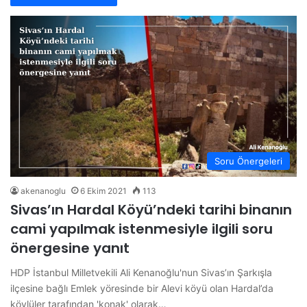
Soru Önergeleri
akenanoglu
6 Ekim 2021
113
Sivas’ın Hardal Köyü’ndeki tarihi binanın
cami yapılmak istenmesiyle ilgili soru
önergesine yanıt
HDP İstanbul Milletvekili Ali Kenanoğlu'nun Sivas’ın Şarkışla
ilçesine bağlı Emlek yöresinde bir Alevi köyü olan Hardal’da
köylüler tarafından 'konak' olarak…