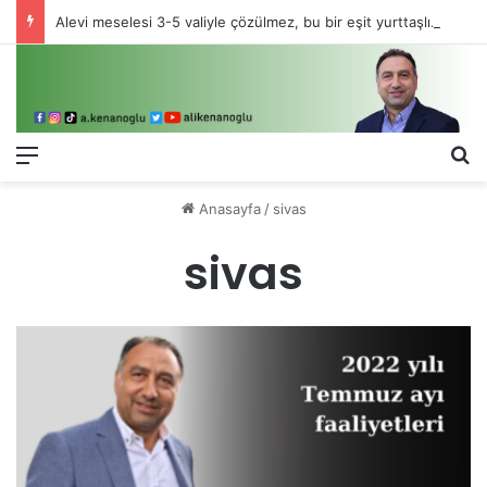
Alevi meselesi 3-5 valiyle çözülmez, bu bir eşit yurttaşlık sorunudur!
Menü
Ar
Anasayfa
/
sivas
sivas