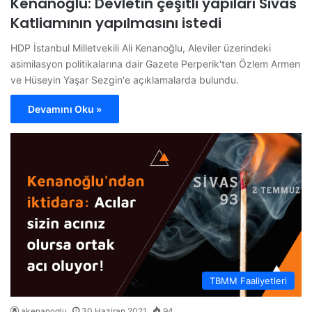
Kenanoğlu: Devletin çeşitli yapıları Sivas
Katliamının yapılmasını istedi
HDP İstanbul Milletvekili Ali Kenanoğlu, Aleviler üzerindeki
asimilasyon politikalarına dair Gazete Perperik'ten Özlem Armen
ve Hüseyin Yaşar Sezgin'e açıklamalarda bulundu.
Devamını Oku »
TBMM Faaliyetleri
akenanoglu
30 Haziran 2021
94