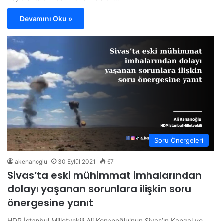
Devamını Oku »
Soru Önergeleri
akenanoglu
30 Eylül 2021
67
Sivas’ta eski mühimmat imhalarından
dolayı yaşanan sorunlara ilişkin soru
önergesine yanıt
HDP İstanbul Milletvekili Ali Kenanoğlu'nun Sivas’ın Kangal ve