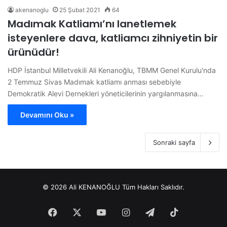
akenanoglu
25 Şubat 2021
64
Madımak Katliamı’nı lanetlemek
isteyenlere dava, katliamcı zihniyetin bir
ürünüdür!
HDP İstanbul Milletvekili Ali Kenanoğlu, TBMM Genel Kurulu'nda
2 Temmuz Sivas Madımak katliamı anması sebebiyle
Demokratik Alevi Dernekleri yöneticilerinin yargılanmasına…
Devamını Oku »
Sonraki sayfa
© 2026 Ali KENANOĞLU Tüm Hakları Saklıdır.
Facebook
X
YouTube
Instagram
Telegram
TikTok