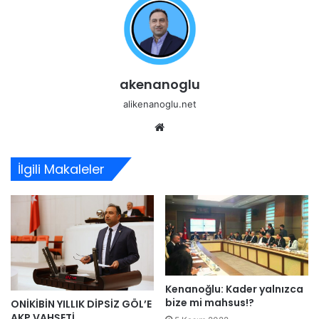
akenanoglu
alikenanoglu.net
Web
sitesi
İlgili Makaleler
Kenanoğlu: Kader yalnızca
bize mi mahsus!?
ONİKİBİN YILLIK DİPSİZ GÖL’E
AKP VAHŞETİ