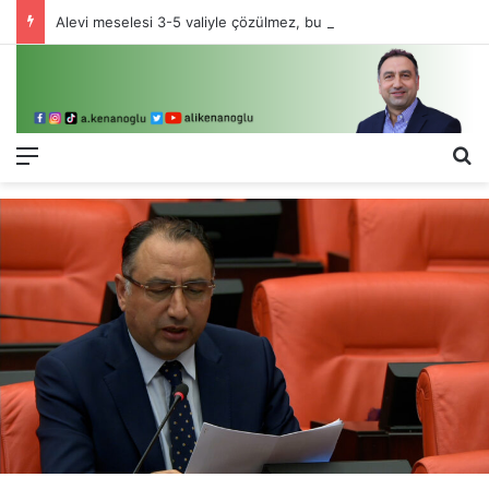
Alevi meselesi 3-5 valiyle çözülmez, bu bir eşit yurttaşlık sorunudur!
Menü
Ar