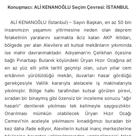
Konuşmacı: ALİ KENANOĞLU Seçim Çevresi: İSTANBUL
ALİ KENANOĞLU (İstanbul) – Sayın Başkan, en az 50 bin
insanımızın yaşamını yitirmesine neden olan deprem
felaketinin yaralarını sarmakta âciz kalan AKP iktidarı,
bölgede yer alan Alevilere ait kutsal mekânların yıkımında
ise mahir davranmaktadır. Adıyaman’ın Çelikhan ilçesine
bağlı Pınarbaşı Bulanık köyündeki Üryan Hızır Ocağına ait
en az yüz elli yıllık tarihî geçmişi olan, uzun yıllar cem
erkânının yürütüldüğü mekân, duvarları hasar gördüğü
gerekçesiyle Valilik kararıyla alelacele iş makinalarıyla
yıkılmıştır. Bölge halkı tarafından kutsal görülen pirevi,
sıradan bir binaymış gibi özensiz bir inceleme sonucu “ağır
hasarlı” denilerek yıkılması tek kelimeyle saygısızlıktır.
Onarılması mümkün olabilecek Üryan Hızır Ocağı
Cemevi’nin aceleyle yıkılmasını kınadığımızı buradan bir
kez daha ifade ediyor, Alevilerin kutsal inanç merkezlerine