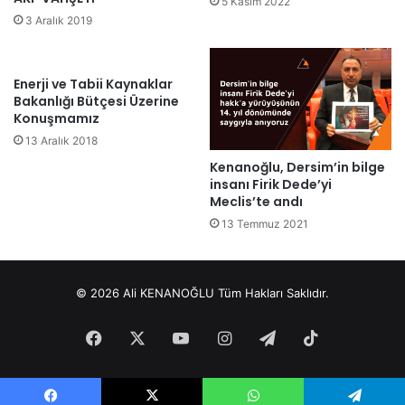
5 Kasım 2022
3 Aralık 2019
Enerji ve Tabii Kaynaklar
Bakanlığı Bütçesi Üzerine
Konuşmamız
13 Aralık 2018
Kenanoğlu, Dersim’in bilge
insanı Firik Dede’yi
Meclis’te andı
13 Temmuz 2021
© 2026 Ali KENANOĞLU Tüm Hakları Saklıdır.
Facebook
X
YouTube
Instagram
Telegram
TikTok