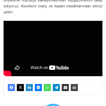
böylesine hoyratça yaklaşılmasından vazgeçilmesini talep
ediyoruz. Alevilerin inanç ve ibadet mekânlarından elinizi
çekin.