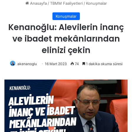
Anasayfa
/
TBMM Faaliyetleri
/
Konuşmalar
Konuşmalar
Kenanoğlu: Alevilerin inanç
ve ibadet mekânlarından
elinizi çekin
akenanoglu
16 Mart 2023
74
1 dakika okuma süresi