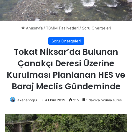
Anasayfa
/
TBMM Faaliyetleri
/
Soru Önergeleri
Soru Önergeleri
Tokat Niksar’da Bulunan
Çanakçı Deresi Üzerine
Kurulması Planlanan HES ve
Baraj Meclis Gündeminde
akenanoglu
4 Ekim 2019
215
1 dakika okuma süresi