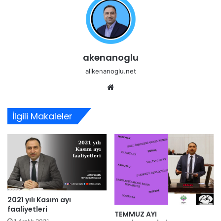
akenanoglu
alikenanoglu.net
Web
sitesi
İlgili Makaleler
2021 yılı Kasım ayı
faaliyetleri
TEMMUZ AYI