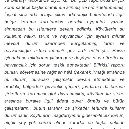
ve bilirkişi raporunda diyor ki: “Bu ÇED raporunda birçok
konu sadece başlık olarak ele alınmış ve hiç irdelenmemiş.
İnşaat sırasında ortaya çıkan arkeolojik buluntularla ilgili
bölge koruma kurulundan gerekli uygunluk yazıları
alınmadan bu işlemlere devam edilmiş. Köylülerin su
kullanım hakkı, tarım ve hayvancılık için ayrılan miktar
mevcut durum üzerinden kurgulanmış, tarım ve
hayvancılığın artma ihtimali göz ardı edilmiştir. Havza
içindeki su miktarının yıllara göre düşüyor oluşu üretici ve
hayvancılık için sorun teşkil etmektedir.” Bilirkişi raporu
bunları söylemesine rağmen hâlâ Çekerek Irmağı etrafında
bu durum, buradaki çalışmalar devam etmektedir ve
oradaki, bölgedeki güvenlik güçleri, jandarma da burada
şirketlerin koruması gibi davranmakta, köylüler ile şirket
arasında burayla ilgili âdeta duvar örmüş ve bütün
çalışmalarını, bütün tarafını da şirketler lehinde kullanır
durumdadır. Köylülerin mağduriyetini giderebilecek kanun,
hiçbir şey yok çünkü alınan kararlar da hiçbir şekilde