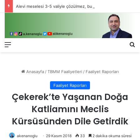
Alevi meselesi 3-5 valiyle çözülmez, bu bir eşit yurttaşlık sorunudur!
Menü
Ar
Anasayfa
/
TBMM Faaliyetleri
/
Faaliyet Raporları
Faaliyet Raporları
Çekerek’te Yaşanan Doğa
Katliamını Meclis
Kürsüsünden Dile Getirdik
akenanoglu
29 Kasım 2018
33
2 dakika okuma süresi