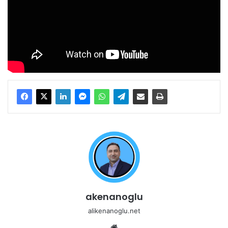
akenanoglu
alikenanoglu.net
Web