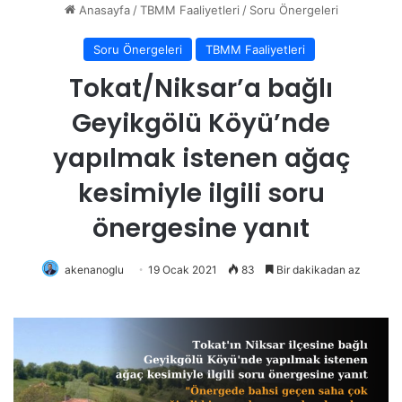
Anasayfa
/
TBMM Faaliyetleri
/
Soru Önergeleri
Soru Önergeleri
TBMM Faaliyetleri
Tokat/Niksar’a bağlı
Geyikgölü Köyü’nde
yapılmak istenen ağaç
kesimiyle ilgili soru
önergesine yanıt
akenanoglu
19 Ocak 2021
83
Bir dakikadan az