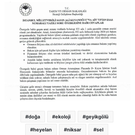
doğa
ekoloji
geyikgölü
heyelan
niksar
sel