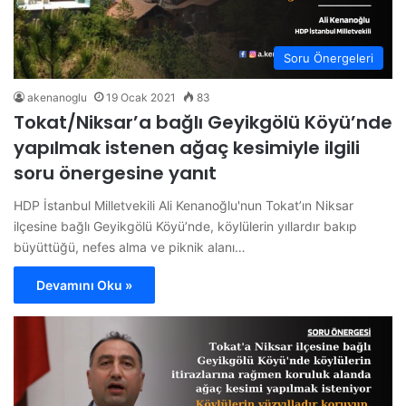
Soru Önergeleri
akenanoglu
19 Ocak 2021
83
Tokat/Niksar’a bağlı Geyikgölü Köyü’nde
yapılmak istenen ağaç kesimiyle ilgili
soru önergesine yanıt
HDP İstanbul Milletvekili Ali Kenanoğlu'nun Tokat’ın Niksar
ilçesine bağlı Geyikgölü Köyü’nde, köylülerin yıllardır bakıp
büyüttüğü, nefes alma ve piknik alanı…
Devamını Oku »