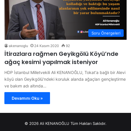
Soru Önergeleri
akenanoglu
24 Kasım 2020
92
İtirazlara rağmen Geyikgölü Köyü’nde
ağaç kesimi yapılmak isteniyor
HDP İstanbul Milletvekili Ali KENANOĞLU, Tokat'a bağlı bir Alevi
köyü olan Geyikgölü'ndeki koruluk alanda ağaçları gençleştirme
ve bakım adı altında…
Devamını Oku »
© 2026 Ali KENANOĞLU Tüm Hakları Saklıdır.