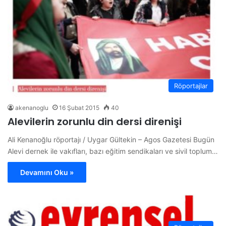
Röportajlar
akenanoglu
16 Şubat 2015
40
Alevilerin zorunlu din dersi direnişi
Ali Kenanoğlu röportajı / Uygar Gültekin – Agos Gazetesi Bugün
Alevi dernek ile vakıfları, bazı eğitim sendikaları ve sivil toplum…
Devamını Oku »