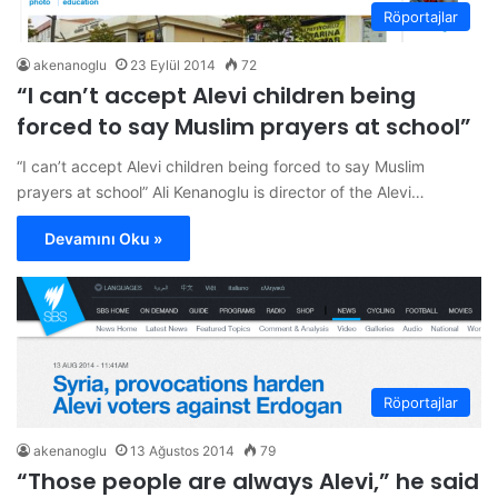
Röportajlar
akenanoglu
23 Eylül 2014
72
“I can’t accept Alevi children being
forced to say Muslim prayers at school”
“I can’t accept Alevi children being forced to say Muslim
prayers at school” Ali Kenanoglu is director of the Alevi…
Devamını Oku »
Röportajlar
akenanoglu
13 Ağustos 2014
79
“Those people are always Alevi,” he said