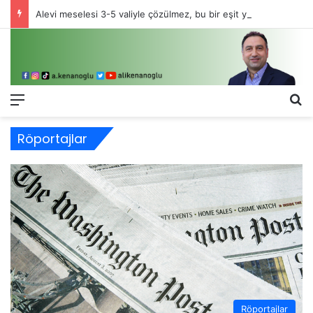
Alevi meselesi 3-5 valiyle çözülmez, bu bir eşit yurttaşlık sorunudur!
Menü
Ar
Röportajlar
Röportajlar