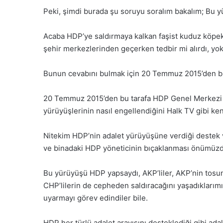
Peki, şimdi burada şu soruyu soralım bakalım; Bu 
Acaba HDP’ye saldırmaya kalkan faşist kuduz köpekle
şehir merkezlerinden geçerken tedbir mi alırdı, yok
Bunun cevabını bulmak için 20 Temmuz 2015’den bu t
20 Temmuz 2015’den bu tarafa HDP Genel Merkezi dahil
yürüyüşlerinin nasıl engellendiğini Halk TV gibi ken
Nitekim HDP’nin adalet yürüyüşüne verdiği destek ve
ve binadaki HDP yöneticinin bıçaklanması önümüzd
Bu yürüyüşü HDP yapsaydı, AKP’liler, AKP’nin tosun
CHP’lilerin de cepheden saldıracağını yaşadıklarım
uyarmayı görev edindiler bile.
HDP her türlü adalet arayışını desteklediği gibi ada