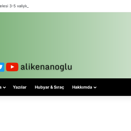
lesi 3-5 valiyle çözülmez, bu bir eşit yurttaşlık sorunudur!
a
Yazılar
Hubyar & Sıraç
Hakkımda