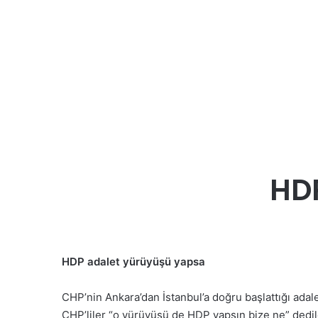
HD
HDP adalet yürüyüşü yapsa
CHP’nin Ankara’dan İstanbul’a doğru başlattığı ada
CHP’liler “o yürüyüşü de HDP yapsın bize ne” dedil