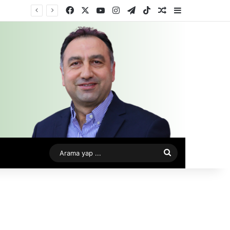
Facebook
X
YouTube
Instagram
Telegram
TikTok
Rastgele Makale
Kenar Bölme
Arama
yap
...