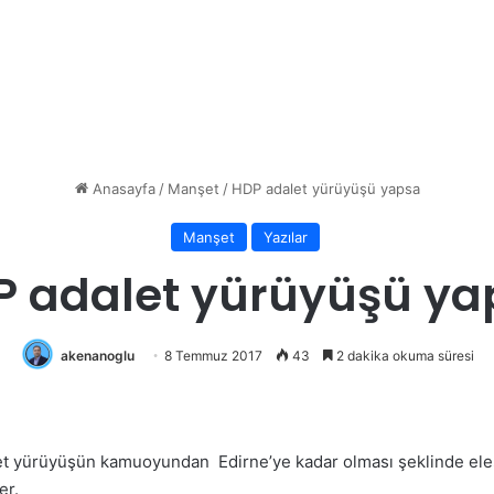
Anasayfa
/
Manşet
/
HDP adalet yürüyüşü yapsa
Manşet
Yazılar
P adalet yürüyüşü ya
akenanoglu
8 Temmuz 2017
43
2 dakika okuma süresi
let yürüyüşün kamuoyundan Edirne’ye kadar olması şeklinde eleş
er.