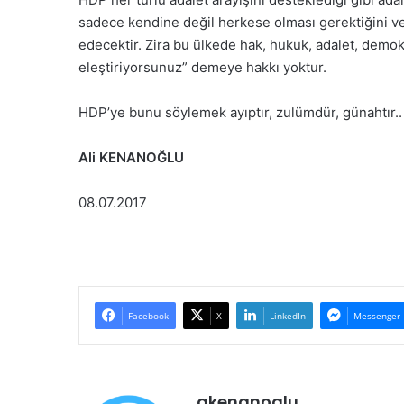
sadece kendine değil herkese olması gerektiğini ve 
edecektir. Zira bu ülkede hak, hukuk, adalet, dem
eleştiriyorsunuz” demeye hakkı yoktur.
HDP’ye bunu söylemek ayıptır, zulümdür, günahtır.. 
Ali KENANOĞLU
08.07.2017
Facebook
X
LinkedIn
Messenger
akenanoglu