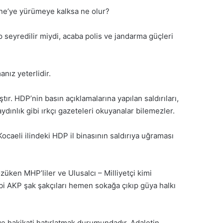
rne’ye yürümeye kalksa ne olur?
 seyredilir miydi, acaba polis ve jandarma güçleri
nız yeterlidir.
ır. HDP’nin basın açıklamalarına yapılan saldırıları,
dınlık gibi ırkçı gazeteleri okuyanalar bilemezler.
caeli ilindeki HDP il binasının saldırıya uğraması
ken MHP’liler ve Ulusalcı – Milliyetçi kimi
bi AKP şak şakçıları hemen sokağa çıkıp güya halkı
 ve hakikati hatırlatmak durumundadır. Adaletin