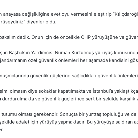
 anayasa değişikliğine evet oyu vermesini eleştirip “Kılıçdaroğl
ürüseydiniz” diyenler oldu.
bakalım dedik. Onun için de öncelikle CHP yürüyüşüne ve güvenl
şan Başbakan Yardımcısı Numan Kurtulmuş yürüyüş konusunda bü
 jandarmanın özel güvenlik önlemleri her aşamada kendisini gös
nuşmalarında güvenlik güçlerine sağladıkları güvenlik önlemler
mi olmasın diye sokaklar kapatılmakta ve İstanbul’a yaklaştıkça d
 durdurulmakta ve güvenlik güçlerince sert bir şekilde karşılık 
utumu olması gerekendir. Sonuçta bir yurttaş topluluğu ve de Mi
şekilde adalet için yürüyüş yapmaktadır. Bu yürüyüşe saldıran a
r.