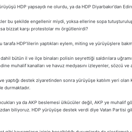
yürüyüşü HDP yapsaydı ne olurdu, ya da HDP Diyarbakır’dan Edi
r bu şekilde engellenir miydi, yoksa ellerine sopa tutuşturulup
sa bizzat karşı protestolar mı örgütlenirdi?
arafa HDP’lilerin yaptıkları eylem, miting ve yürüyüşlere bakma
 bütün il ve ilçe binaları polisin seyrettiği saldırılara uğramışt
dine muhalif kanalları ve havuz medyasını izleyenler, sözcü ve ay
 yaptığı destek ziyaretinden sonra yürüyüşe katılım yeri olan Ko
e durmaktadır.
cukları ya da AKP beslemesi ülkücüler değil, AKP ye muhalif gözü
ızdan biliyoruz. HDP yürüyüşe destek verdi diye Vatan Partisi gi
let gibi kavramların içinin boşaltıldığı durumlarda da eleştirmek