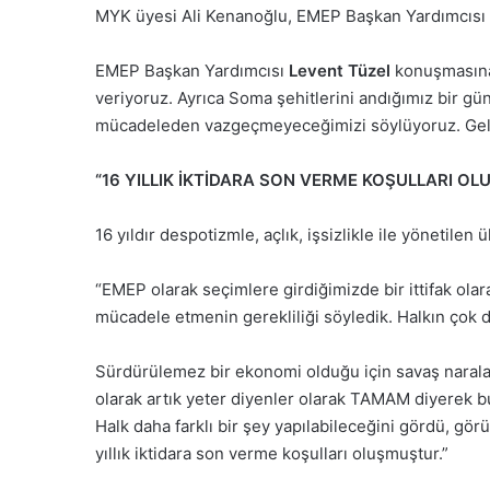
MYK üyesi Ali Kenanoğlu, EMEP Başkan Yardımcısı L
EMEP Başkan Yardımcısı
Levent Tüzel
konuşmasına 
veriyoruz. Ayrıca Soma şehitlerini andığımız bir gü
mücadeleden vazgeçmeyeceğimizi söylüyoruz. Gelece
“16 YILLIK İKTİDARA SON VERME KOŞULLARI OL
16 yıldır despotizmle, açlık, işsizlikle ile yönetil
“EMEP olarak seçimlere girdiğimizde bir ittifak olar
mücadele etmenin gerekliliği söyledik. Halkın çok da
Sürdürülemez bir ekonomi olduğu için savaş naraları
olarak artık yeter diyenler olarak TAMAM diyerek b
Halk daha farklı bir şey yapılabileceğini gördü, gör
yıllık iktidara son verme koşulları oluşmuştur.”