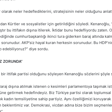
arak neler hedeflediklerini, stratejisinin neler olduğunu anlatt
ndan Kürtler ve sosyalistler için getirildiğini söyledi. Kenanoğlu
ır bu ittifakın dışına itilerek. İktidar bunu hedefliyordu zaten. 
ğinde cumhurbaşkanlığı ikinci tura giderken baraj altında kalmı
 sorunudur. AKP’siz hayal kuran herkesin sorunudur. Bu HDP’nin
ap edebiliyoruz?” diye sordu.
Z ZORUNDA”
 bir ittifak partisi olduğunu söyleyen Kenanoğlu sözlerini şöyle
 Baraj dışına atılmak istenen o kesimleri parlamentoya taşımak i
süne getirmek hedefindeyiz. Biz Türkiye partisi olarak toplumsal 
ok kadın temsiliyetine sahip partiyiz. Aynı özelliğimizi koruyara
n beklentimiz var. Demokrasi, vicdan adına bize bizim seçmenle
z”