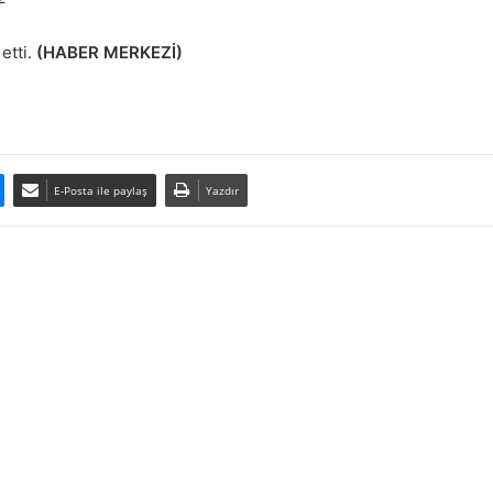
etti.
(HABER MERKEZİ)
E-Posta ile paylaş
Yazdır