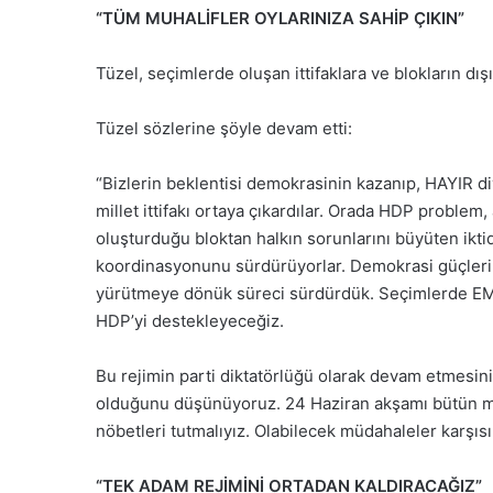
“TÜM MUHALİFLER OYLARINIZA SAHİP ÇIKIN”
Tüzel, seçimlerde oluşan ittifaklara ve blokların dış
Tüzel sözlerine şöyle devam etti:
“Bizlerin beklentisi demokrasinin kazanıp, HAYIR d
millet ittifakı ortaya çıkardılar. Orada HDP problem,
oluşturduğu bloktan halkın sorunlarını büyüten ikti
koordinasyonunu sürdürüyorlar. Demokrasi güçleri o
yürütmeye dönük süreci sürdürdük. Seçimlerde EME
HDP’yi destekleyeceğiz.
Bu rejimin parti diktatörlüğü olarak devam etmesin
olduğunu düşünüyoruz. 24 Haziran akşamı bütün muha
nöbetleri tutmalıyız. Olabilecek müdahaleler karşı
“TEK ADAM REJİMİNİ ORTADAN KALDIRACAĞIZ”