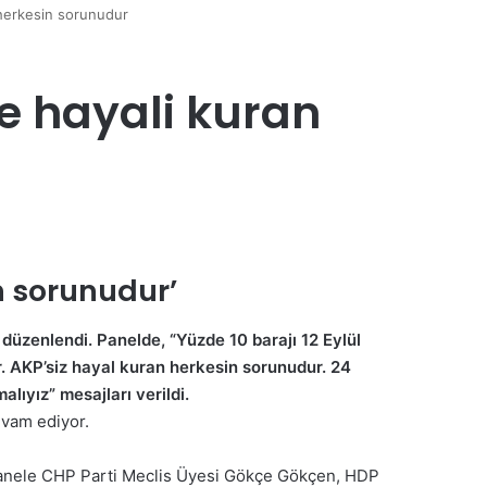
 herkesin sorunudur
ke hayali kuran
n sorunudur’
düzenlendi. Panelde, “Yüzde 10 barajı 12 Eylül
ur. AKP’siz hayal kuran herkesin sorunudur. 24
lıyız” mesajları verildi.
evam ediyor.
anele CHP Parti Meclis Üyesi Gökçe Gökçen, HDP