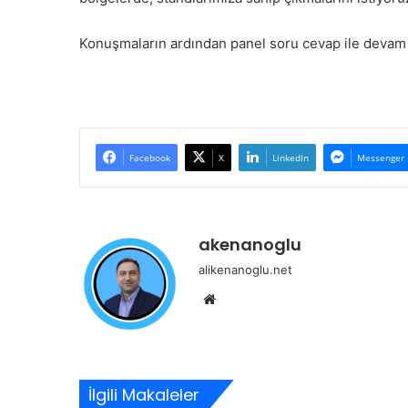
Konuşmaların ardından panel soru cevap ile devam 
Facebook
X
LinkedIn
Messenger
akenanoglu
alikenanoglu.net
Web
sitesi
İlgili Makaleler