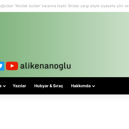
lesi 3-5 valiyle çözülmez, bu bir eşit yurttaşlık sorunudur!
a
Yazılar
Hubyar & Sıraç
Hakkımda