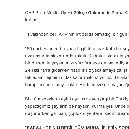
CHP Parti Meclis Üyesi
Gökçe Gökçen
de Soma Kat
kutladı.
11 yaşından beri AKP’nin iktidarda olmadığı bir gü
“80 darbesinden bu yana örgütlü olmak kötü bir şey 
uzaklaştırılmak zorunda kaldık. Kadınlar olarak iş ya
bir düzen ile yaşamımızı sürdürmeye devam ediyoruz
24 Haziran’a giderken hazırlıksız yakalamaya çalışt
tek adam rejimini ortak kaldırmak istiyoruz. Barajla
baraj sorunu olmayacaktır. Hedefimize de ulaşacağı
Biz tüm adayların eşit koşullarda yarıştığı bir Türkiy
yapacağımız şeylerin de hayalini kurmalıyız. Önce 
düşünürken gariban, çöplük diyenlere, kadın düşm
“BARAJ HDP’NİN DEĞİL TÜM MUHALİFLERİN SO