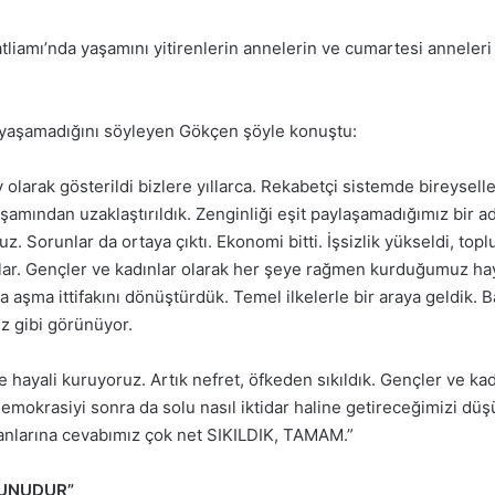
liamı’nda yaşamını yitirenlerin annelerin ve cumartesi anneler
n yaşamadığını söyleyen Gökçen şöyle konuştu:
olarak gösterildi bizlere yıllarca. Rekabetçi sistemde bireyselle
şamından uzaklaştırıldık. Zenginliği eşit paylaşamadığımız bir ada
. Sorunlar da ortaya çıktı. Ekonomi bitti. İşsizlik yükseldi, t
ılar. Gençler ve kadınlar olarak her şeye rağmen kurduğumuz haya
ra aşma ittifakını dönüştürdük. Temel ilkelerle bir araya geldik.
z gibi görünüyor.
e hayali kuruyoruz. Artık nefret, öfkeden sıkıldık. Gençler ve kadı
demokrasiyi sonra da solu nasıl iktidar haline getireceğimizi d
anlarına cevabımız çok net SIKILDIK, TAMAM.”
RUNUDUR”