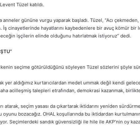
event Tüzel katıldı.
anneler gününe vurgu yaparak başladı. Tüzel, “Acı çekmeden, 
n. İş cinayetlerinde hayatlarını kaybedenlere bir avuç kömür bir 
ğin işçilerin elinde olduğunu hatırlatmak istiyoruz” dedi.
UŞTU”
en ülkenin seçime götürüldüğünü söyleyen Tüzel sözlerini şöyle sü
ak yer aldığımız kurtarıcılardan medet ummak değil kendi geleceğ
ha acilleşmiş talepleri etrafından, demokrasi kazanmak, birlikte
 atarak, seçim yasası da çıkartarak iktidarını yeniden sürdürmek
u oyunu bozacağız. OHAL koşullarında bu iktidardan kurtulmanın 
üyor. Seçimlerdeki sandık güvensizliği ile hile ile AKP’nin oy ka