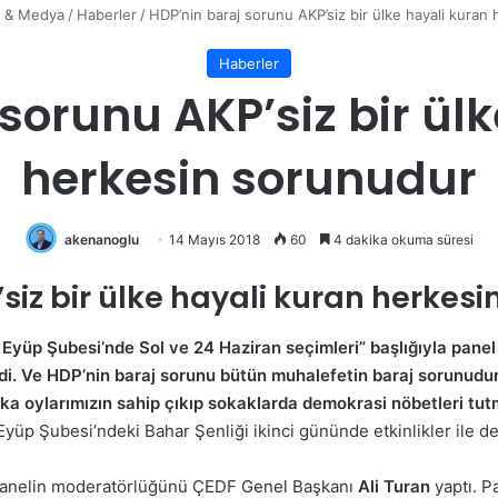
n & Medya
/
Haberler
/
HDP’nin baraj sorunu AKP’siz bir ülke hayali kuran
Haberler
sorunu AKP’siz bir ül
herkesin sorunudur
akenanoglu
14 Mayıs 2018
60
4 dakika okuma süresi
siz bir ülke hayali kuran herkesi
Eyüp Şubesi’nde Sol ve 24 Haziran seçimleri” başlığıyla panel 
irildi. Ve HDP’nin baraj sorunu bütün muhalefetin baraj sorunud
a oylarımızın sahip çıkıp sokaklarda demokrasi nöbetleri tutma
Eyüp Şubesi’ndeki Bahar Şenliği ikinci gününde etkinlikler ile d
n panelin moderatörlüğünü ÇEDF Genel Başkanı
Ali Turan
yaptı. P