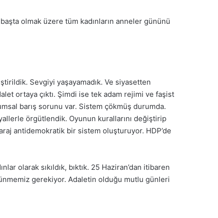
i başta olmak üzere tüm kadınların anneler gününü
ştirildik. Sevgiyi yaşayamadık. Ve siyasetten
let ortaya çıktı. Şimdi ise tek adam rejimi ve faşist
oplumsal barış sorunu var. Sistem çökmüş durumda.
llerle örgütlendik. Oyunun kurallarını değiştirip
 Baraj antidemokratik bir sistem oluşturuyor. HDP’de
nlar olarak sıkıldık, bıktık. 25 Haziran’dan itibaren
üşünmemiz gerekiyor. Adaletin olduğu mutlu günleri