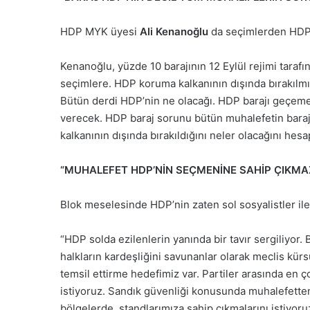
HDP MYK üyesi
Ali Kenanoğlu
da seçimlerden HDP ol
Kenanoğlu, yüzde 10 barajının 12 Eylül rejimi tarafı
seçimlere. HDP koruma kalkanının dışında bırakılmışt
Bütün derdi HDP’nin ne olacağı. HDP barajı geçemedi
verecek. HDP baraj sorunu bütün muhalefetin baraj
kalkanının dışında bırakıldığını neler olacağını hes
“MUHALEFET HDP’NİN SEÇMENİNE SAHİP ÇIKMA
Blok meselesinde HDP’nin zaten sol sosyalistler ile
“HDP solda ezilenlerin yanında bir tavır sergiliyor.
halkların kardeşliğini savunanlar olarak meclis kür
temsil ettirme hedefimiz var. Partiler arasında en ç
istiyoruz. Sandık güvenliği konusunda muhalefette
bölgelerde, standlarımıza sahip çıkmalarını istiyoru