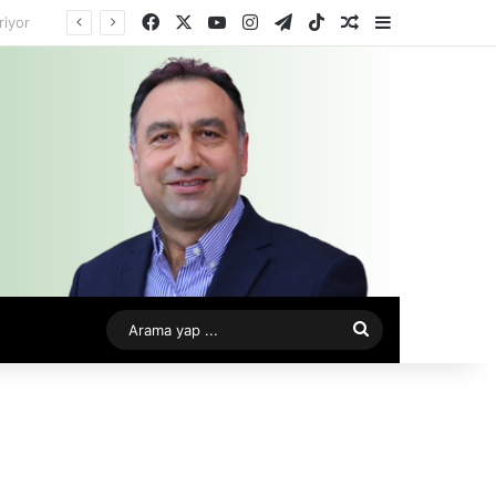
Facebook
X
YouTube
Instagram
Telegram
TikTok
Rastgele Makale
Kenar Bölme
Arama
yap
...