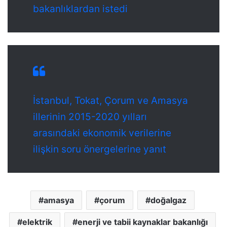
bakanlıklardan istedi
İstanbul, Tokat, Çorum ve Amasya
illerinin 2015-2020 yılları
arasındaki ekonomik verilerine
ilişkin soru önergelerine yanıt
amasya
çorum
doğalgaz
elektrik
enerji ve tabii kaynaklar bakanlığı