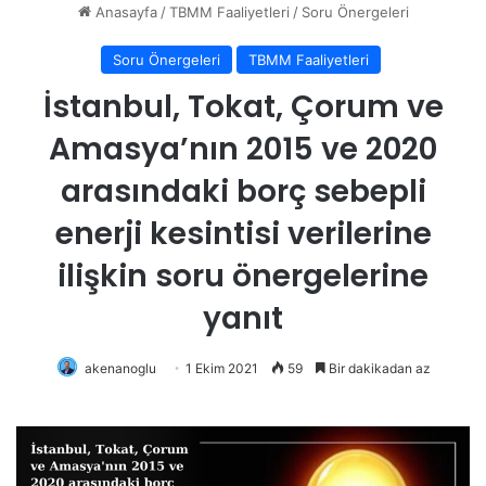
Anasayfa
/
TBMM Faaliyetleri
/
Soru Önergeleri
Soru Önergeleri
TBMM Faaliyetleri
İstanbul, Tokat, Çorum ve
Amasya’nın 2015 ve 2020
arasındaki borç sebepli
enerji kesintisi verilerine
ilişkin soru önergelerine
yanıt
akenanoglu
1 Ekim 2021
59
Bir dakikadan az