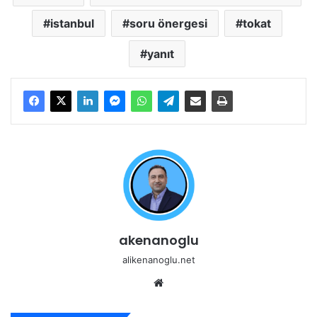
istanbul
soru önergesi
tokat
yanıt
akenanoglu
alikenanoglu.net
Web
sitesi