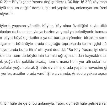
2012’de Büyükşehir Yasası değiştirilerek 30 ilde 16.220 köy ma
öylü toplum değil.” demek için mi yapıldı bu, anlamıyorum. Yan
emiyorum.
lerin yapısına yönelik. Köyler, köy olma özelliğini kaybettikler
 alanları da bu anlamıyla ya hazineye geçti ya belediyenin kamus
ler eliyle büyük şirketlere ya da buralara yönelen birtakım ser
yaşamının bütünüyle orada oluştuğu topraklarda tarım işçisi 
yonunda bunu itiraf etti yani dedi ki: “Bu Köy Yasası iyi olmad
olması hem de köylerinin tarımla uğraşmasından kaynaklı olarak
çok yoğun bir şekilde orada, hem ormana hem yer altı suların
anbullular yoğun olarak Şile’de ev alma, orada yaşama hevesine g
 yerler, araziler orada vardı, Şile civarında, Anadolu yakası açıs
 bir hâle de geldi bu anlamıyla. Tabii, kıymetli hâle gelmesi ra