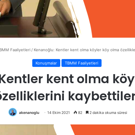
BMM Faaliyetleri
/
Kenanoğlu: Kentler kent olma köyler köy olma özellikler
Konuşmalar
TBMM Faaliyetleri
Kentler kent olma köy
özelliklerini kaybettiler
akenanoglu
14 Ekim 2021
82
2 dakika okuma süresi