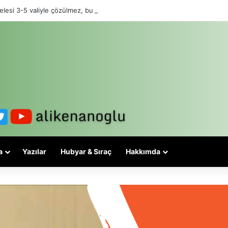
lesi 3-5 valiyle çözülmez, bu bir eşit yurttaşlık sorunudur!
a
Yazılar
Hubyar & Sıraç
Hakkımda