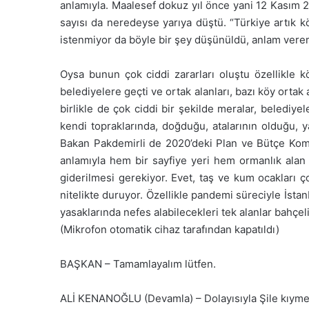
anlamıyla. Maalesef dokuz yıl önce yani 12 Kasım 
sayısı da neredeyse yarıya düştü. “Türkiye artık k
istenmiyor da böyle bir şey düşünüldü, anlam ver
Oysa bunun çok ciddi zararları oluştu özellikle köy
belediyelere geçti ve ortak alanları, bazı köy ortak
birlikle de çok ciddi bir şekilde meralar, belediye
kendi topraklarında, doğduğu, atalarının olduğu, 
Bakan Pakdemirli de 2020’deki Plan ve Bütçe Komis
anlamıyla hem bir sayfiye yeri hem ormanlık alan 
giderilmesi gerekiyor. Evet, taş ve kum ocakları 
nitelikte duruyor. Özellikle pandemi süreciyle İst
yasaklarında nefes alabilecekleri tek alanlar bahçeli
(Mikrofon otomatik cihaz tarafından kapatıldı)
BAŞKAN – Tamamlayalım lütfen.
ALİ KENANOĞLU (Devamla) – Dolayısıyla Şile kıymetli