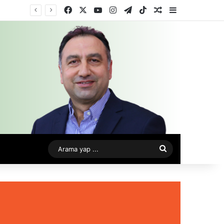
Facebook
X
YouTube
Instagram
Telegram
TikTok
Rastgele Makale
Kenar Bölme
Arama
yap
...