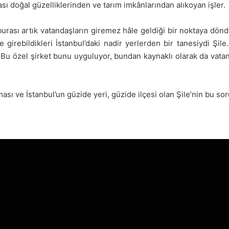
ası doğal güzelliklerinden ve tarım imkânlarından alıkoyan işler.
ve burası artık vatandaşların giremez hâle geldiği bir noktaya dö
 girebildikleri İstanbul’daki nadir yerlerden bir tanesiydi Şile
or. Bu özel şirket bunu uyguluyor, bundan kaynaklı olarak da va
ması ve İstanbul’un güzide yeri, güzide ilçesi olan Şile’nin bu sor