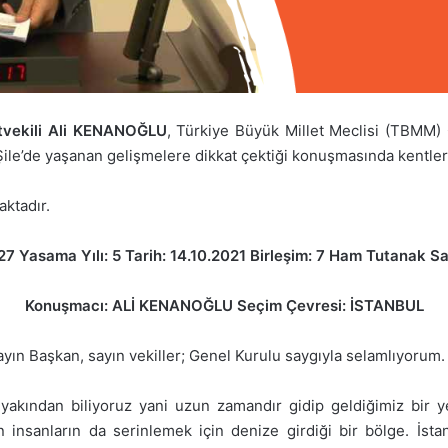
etvekili Ali KENANOĞLU
, Türkiye Büyük Millet Meclisi (TBMM) 
Şile’de yaşanan gelişmelere dikkat çektiği konuşmasında kentler
ktadır.
7 Yasama Yılı: 5 Tarih: 14.10.2021 Birleşim: 7 Ham Tutanak Sa
Konuşmacı: ALİ KENANOĞLU Seçim Çevresi: İSTANBUL
 Başkan, sayın vekiller; Genel Kurulu saygıyla selamlıyorum.
’yi yakından biliyoruz yani uzun zamandır gidip geldiğimiz bir y
n insanların da serinlemek için denize girdiği bir bölge. İsta