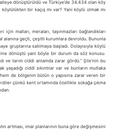
halleye dönüştürüldü ve Türkiye’de 34.434 olan köy
i köylülükten bir kaçış mı var? Yani köylü olmak mı
i için malları, meraları, taşınmazları bağlandıkları
al alanına geçti, çeşitli kurumlara devroldu. Bununla
maye gruplarına satılmaya başladı. Dolayısıyla köylü
hâline dönüştü yani böyle bir durum da söz konusu.
ı ve tarım ciddi anlamda zarar gördü.” Şile’nin bu
 yaşadığı ciddi sıkıntılar var ve bunların mutlaka
a hem de bölgenin bütün o yapısına zarar veren bir
irdiler çünkü kent ortamında özellikle sokağa çıkma
ından.
ntın artması, imar planlarının buna göre değişmesini